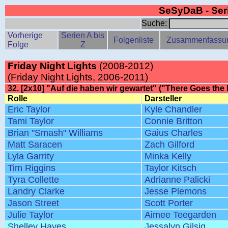
SeSyDaB - Se
Suche:
Vorherige
Serien A bis
Folgenliste
Zusammenfassu
Folge
Z
Friday Night Lights
(2008-2012)
(Friday Night Lights, 2006-2011)
32. [2x10] "Auf die haben wir gewartet" ("There Goes th
Rolle
Darsteller
Eric Taylor
Kyle Chandler
Tami Taylor
Connie Britton
Brian "Smash" Williams
Gaius Charles
Matt Saracen
Zach Gilford
Lyla Garrity
Minka Kelly
Tim Riggins
Taylor Kitsch
Tyra Collette
Adrianne Palicki
Landry Clarke
Jesse Plemons
Jason Street
Scott Porter
Julie Taylor
Aimee Teegarden
Shelley Hayes
Jessalyn Gilsig