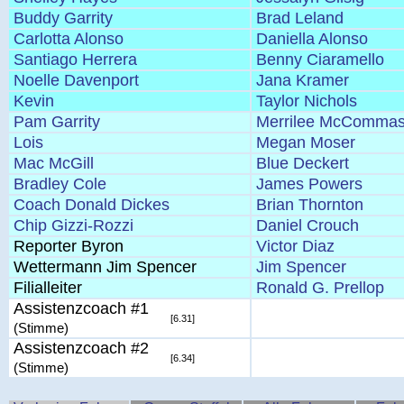
Buddy Garrity
Brad Leland
Carlotta Alonso
Daniella Alonso
Santiago Herrera
Benny Ciaramello
Noelle Davenport
Jana Kramer
Kevin
Taylor Nichols
Pam Garrity
Merrilee McComma
Lois
Megan Moser
Mac McGill
Blue Deckert
Bradley Cole
James Powers
Coach Donald Dickes
Brian Thornton
Chip Gizzi-Rozzi
Daniel Crouch
Reporter Byron
Victor Diaz
Wettermann Jim Spencer
Jim Spencer
Filialleiter
Ronald G. Prellop
Assistenzcoach #1
[6.31]
(Stimme)
Assistenzcoach #2
[6.34]
(Stimme)