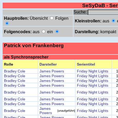
SeSyDaB - Se
Suche:
Hauptrollen:
Übersicht
Folgen
Kleinstrollen:
aus
Folgencodes:
aus
ein
Darstellung:
kompakt
Patrick von Frankenberg
als Synchronsprecher
Rolle
Darsteller
Serientitel
Bradley Cole
James Powers
Friday Night Lights
Bradley Cole
James Powers
Friday Night Lights
Bradley Cole
James Powers
Friday Night Lights
Bradley Cole
James Powers
Friday Night Lights
Bradley Cole
James Powers
Friday Night Lights
Bradley Cole
James Powers
Friday Night Lights
Bradley Cole
James Powers
Friday Night Lights
James
Bradley Cole
Friday Night Lights
[unaufgeführt]
Powers
Bradley Cole
James Powers
Friday Night Lights