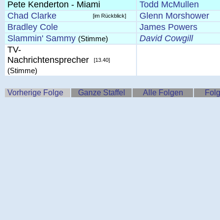
Pete Kenderton - Miami
Todd McMullen
Chad Clarke
Glenn Morshower
[im Rückblick]
Bradley Cole
James Powers
Slammin' Sammy
David Cowgill
(Stimme)
TV-
Nachrichtensprecher
[13.40]
(Stimme)
Vorherige Folge
Ganze Staffel
Alle Folgen
Folg