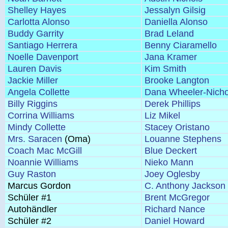
Shelley Hayes
Jessalyn Gilsig
Carlotta Alonso
Daniella Alonso
Buddy Garrity
Brad Leland
Santiago Herrera
Benny Ciaramello
Noelle Davenport
Jana Kramer
Lauren Davis
Kim Smith
Jackie Miller
Brooke Langton
Angela Collette
Dana Wheeler-Nicho
Billy Riggins
Derek Phillips
Corrina Williams
Liz Mikel
Mindy Collette
Stacey Oristano
Mrs. Saracen
(Oma)
Louanne Stephens
Coach Mac McGill
Blue Deckert
Noannie Williams
Nieko Mann
Guy Raston
Joey Oglesby
Marcus Gordon
C. Anthony Jackson
Schüler #1
Brent McGregor
Autohändler
Richard Nance
Schüler #2
Daniel Howard