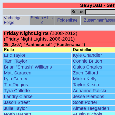
SeSyDaB - Se
Suche:
Vorherige
Serien A bis
Folgenliste
Zusammenfassu
Folge
Z
Friday Night Lights
(2008-2012)
(Friday Night Lights, 2006-2011)
29. [2x07] "Pantherama!" ("Pantherama!")
Rolle
Darsteller
Eric Taylor
Kyle Chandler
Tami Taylor
Connie Britton
Brian "Smash" Williams
Gaius Charles
Matt Saracen
Zach Gilford
Lyla Garrity
Minka Kelly
Tim Riggins
Taylor Kitsch
Tyra Collette
Adrianne Palicki
Landry Clarke
Jesse Plemons
Jason Street
Scott Porter
Julie Taylor
Aimee Teegarden
Noah Barnett
Austin Nichols