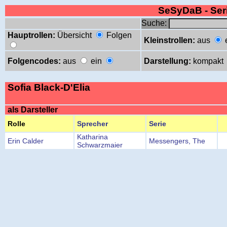
SeSyDaB - Se
Suche:
Hauptrollen:
Übersicht
Folgen
Kleinstrollen:
aus
Folgencodes:
aus
ein
Darstellung:
kompakt
Sofia Black-D'Elia
als Darsteller
Rolle
Sprecher
Serie
Katharina
Erin Calder
Messengers, The
Schwarzmaier