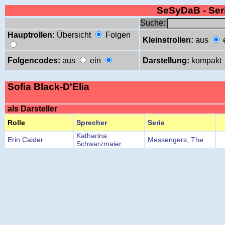
SeSyDaB - Se
Suche:
Hauptrollen:
Übersicht
Folgen
Kleinstrollen:
aus
Folgencodes:
aus
ein
Darstellung:
kompakt
Sofia Black-D'Elia
als Darsteller
Rolle
Sprecher
Serie
Katharina
Erin Calder
Messengers, The
Schwarzmaier