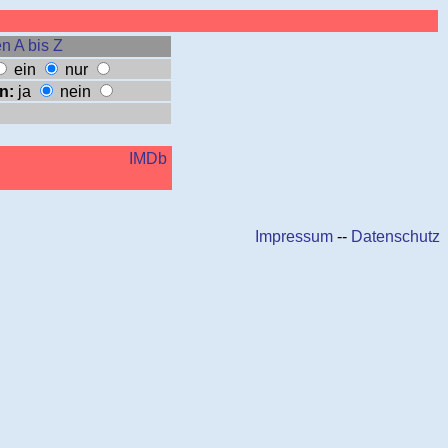
n A bis Z
ein
nur
n:
ja
nein
IMDb
Impressum
--
Datenschutz