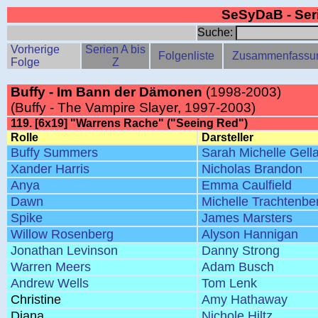
SeSyDaB - Se
Suche:
Vorherige
Serien A bis
Folgenliste
Zusammenfassu
Folge
Z
Buffy - Im Bann der Dämonen
(1998-2003)
(Buffy - The Vampire Slayer, 1997-2003)
119. [6x19] "Warrens Rache" ("Seeing Red")
Rolle
Darsteller
Buffy Summers
Sarah Michelle Gella
Xander Harris
Nicholas Brandon
Anya
Emma Caulfield
Dawn
Michelle Trachtenbe
Spike
James Marsters
Willow Rosenberg
Alyson Hannigan
Jonathan Levinson
Danny Strong
Warren Meers
Adam Busch
Andrew Wells
Tom Lenk
Christine
Amy Hathaway
Diana
Nichole Hiltz