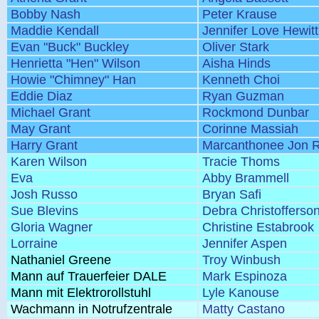
Bobby Nash
Peter Krause
Maddie Kendall
Jennifer Love Hewitt
Evan "Buck" Buckley
Oliver Stark
Henrietta "Hen" Wilson
Aisha Hinds
Howie "Chimney" Han
Kenneth Choi
Eddie Diaz
Ryan Guzman
Michael Grant
Rockmond Dunbar
May Grant
Corinne Massiah
Harry Grant
Marcanthonee Jon R
Karen Wilson
Tracie Thoms
Eva
Abby Brammell
Josh Russo
Bryan Safi
Sue Blevins
Debra Christofferso
Gloria Wagner
Christine Estabrook
Lorraine
Jennifer Aspen
Nathaniel Greene
Troy Winbush
Mann auf Trauerfeier DALE
Mark Espinoza
Mann mit Elektrorollstuhl
Lyle Kanouse
Wachmann in Notrufzentrale
Matty Castano