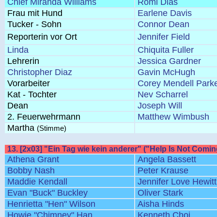
Chief Miranda Williams
Romi Dias
Frau mit Hund
Earlene Davis
Tucker - Sohn
Connor Dean
Reporterin vor Ort
Jennifer Field
Linda
Chiquita Fuller
Lehrerin
Jessica Gardner
Christopher Diaz
Gavin McHugh
Vorarbeiter
Corey Mendell Park
Kat - Tochter
Nev Scharrel
Dean
Joseph Will
2. Feuerwehrmann
Matthew Wimbush
Martha
(Stimme)
13. [2x03] "Ein Tag wie kein anderer" ("Help Is Not Comin
Athena Grant
Angela Bassett
Bobby Nash
Peter Krause
Maddie Kendall
Jennifer Love Hewitt
Evan "Buck" Buckley
Oliver Stark
Henrietta "Hen" Wilson
Aisha Hinds
Howie "Chimney" Han
Kenneth Choi