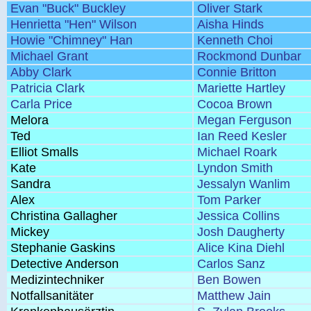
Evan "Buck" Buckley
Oliver Stark
Henrietta "Hen" Wilson
Aisha Hinds
Howie "Chimney" Han
Kenneth Choi
Michael Grant
Rockmond Dunbar
Abby Clark
Connie Britton
Patricia Clark
Mariette Hartley
Carla Price
Cocoa Brown
Melora
Megan Ferguson
Ted
Ian Reed Kesler
Elliot Smalls
Michael Roark
Kate
Lyndon Smith
Sandra
Jessalyn Wanlim
Alex
Tom Parker
Christina Gallagher
Jessica Collins
Mickey
Josh Daugherty
Stephanie Gaskins
Alice Kina Diehl
Detective Anderson
Carlos Sanz
Medizintechniker
Ben Bowen
Notfallsanitäter
Matthew Jain