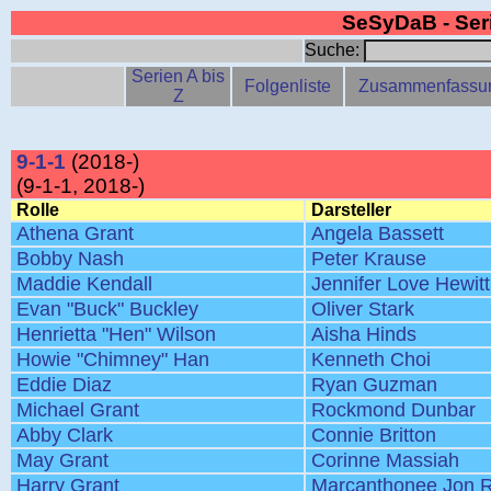
SeSyDaB - Se
Suche:
Serien A bis
Folgenliste
Zusammenfassu
Z
9-1-1
(2018-)
(9-1-1, 2018-)
Rolle
Darsteller
Athena Grant
Angela Bassett
Bobby Nash
Peter Krause
Maddie Kendall
Jennifer Love Hewitt
Evan "Buck" Buckley
Oliver Stark
Henrietta "Hen" Wilson
Aisha Hinds
Howie "Chimney" Han
Kenneth Choi
Eddie Diaz
Ryan Guzman
Michael Grant
Rockmond Dunbar
Abby Clark
Connie Britton
May Grant
Corinne Massiah
Harry Grant
Marcanthonee Jon R