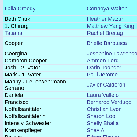
Laila Creedy
Genneya Walton
Beth Clark
Heather Mazur
1. Chirurg
Matthew Yang King
Tatiana
Rachel Breitag
Cooper
Brielle Barbusca
Georgina
Josephine Lawrenc
Cameron Cooper
Ammon Ford
Josh - 2. Vater
Darin Toonder
Mark - 1. Vater
Paul Jerome
Manny - Feuerwehrmann
Javier Calderon
Serrano
Daniela
Laura Vallejo
Francisco
Bernardo Verdugo
Notfallsanitäter
Christian Lyon
Notfallsanitäterin
Sharon Loo
Intensiv-Schwester
Shelly Bhalla
Krankenpfleger
Shay Ali