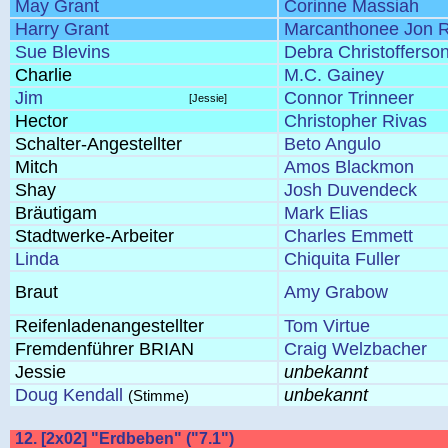
May Grant
Corinne Massiah
Harry Grant
Marcanthonee Jon R
Sue Blevins
Debra Christofferso
Charlie
M.C. Gainey
Jim
Connor Trinneer
[Jessie]
Hector
Christopher Rivas
Schalter-Angestellter
Beto Angulo
Mitch
Amos Blackmon
Shay
Josh Duvendeck
Bräutigam
Mark Elias
Stadtwerke-Arbeiter
Charles Emmett
Linda
Chiquita Fuller
Braut
Amy Grabow
Reifenladenangestellter
Tom Virtue
Fremdenführer BRIAN
Craig Welzbacher
Jessie
unbekannt
Doug Kendall
unbekannt
(Stimme)
12. [2x02] "Erdbeben" ("7.1")