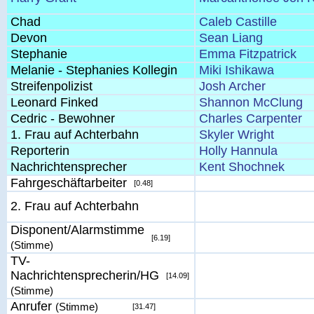
Chad
Caleb Castille
Devon
Sean Liang
Stephanie
Emma Fitzpatrick
Melanie - Stephanies Kollegin
Miki Ishikawa
Streifenpolizist
Josh Archer
Leonard Finked
Shannon McClung
Cedric - Bewohner
Charles Carpenter
1. Frau auf Achterbahn
Skyler Wright
Reporterin
Holly Hannula
Nachrichtensprecher
Kent Shochnek
Fahrgeschäftarbeiter
[0.48]
2. Frau auf Achterbahn
Disponent/Alarmstimme
[6.19]
(Stimme)
TV-
Nachrichtensprecherin/HG
[14.09]
(Stimme)
Anrufer
(Stimme)
[31.47]