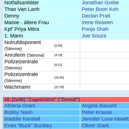
Notfallsanitäter
Jonathan Grebe
Thao Van Lanh
Peter Boon Koh
Denny
Declan Pratt
Maisie - ältere Frau
Irene Roseen
Kpf' Priya Mitra
Pooja Shah
1. Mann
Joe Souza
Notrufdisponent
[2.00]
(Stimme)
Anruferin
(Stimme)
[4.19]
Polizeizentrale
[9.51]
(Stimme)
Polizeizentrale
[16.05]
(Stimme)
Wachmann
[21.59]
16. [2x06] "Zugedröhnt" ("Dosed")
Athena Grant
Angela Bassett
Bobby Nash
Peter Krause
Maddie Kendall
Jennifer Love Hewitt
Evan "Buck" Buckley
Oliver Stark