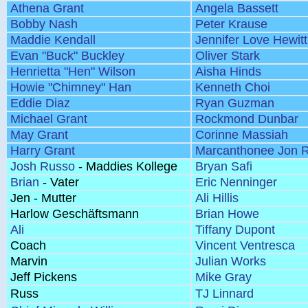
Athena Grant
Angela Bassett
Bobby Nash
Peter Krause
Maddie Kendall
Jennifer Love Hewitt
Evan "Buck" Buckley
Oliver Stark
Henrietta "Hen" Wilson
Aisha Hinds
Howie "Chimney" Han
Kenneth Choi
Eddie Diaz
Ryan Guzman
Michael Grant
Rockmond Dunbar
May Grant
Corinne Massiah
Harry Grant
Marcanthonee Jon R
Josh Russo
- Maddies Kollege
Bryan Safi
Brian
- Vater
Eric Nenninger
Jen - Mutter
Ali Hillis
Harlow Geschäftsmann
Brian Howe
Ali
Tiffany Dupont
Coach
Vincent Ventresca
Marvin
Julian Works
Jeff Pickens
Mike Gray
Russ
TJ Linnard