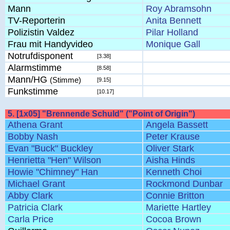
Mann
Roy Abramsohn
TV-Reporterin
Anita Bennett
Polizistin Valdez
Pilar Holland
Frau mit Handyvideo
Monique Gall
Notrufdisponent
[3.38]
Alarmstimme
[8.58]
Mann/HG
(Stimme)
[9.15]
Funkstimme
[10.17]
5. [1x05] "Brennende Schuld" ("Point of Origin")
Athena Grant
Angela Bassett
Bobby Nash
Peter Krause
Evan "Buck" Buckley
Oliver Stark
Henrietta "Hen" Wilson
Aisha Hinds
Howie "Chimney" Han
Kenneth Choi
Michael Grant
Rockmond Dunbar
Abby Clark
Connie Britton
Patricia Clark
Mariette Hartley
Carla Price
Cocoa Brown