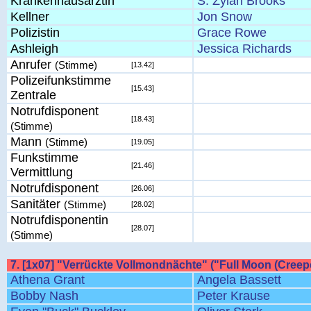
Krankenhausärztin
S. Zylan Brooks
Kellner
Jon Snow
Polizistin
Grace Rowe
Ashleigh
Jessica Richards
Anrufer
(Stimme)
[13.42]
Polizeifunkstimme
[15.43]
Zentrale
Notrufdisponent
[18.43]
(Stimme)
Mann
(Stimme)
[19.05]
Funkstimme
[21.46]
Vermittlung
Notrufdisponent
[26.06]
Sanitäter
(Stimme)
[28.02]
Notrufdisponentin
[28.07]
(Stimme)
7. [1x07] "Verrückte Vollmondnächte" ("Full Moon (Creep
Athena Grant
Angela Bassett
Bobby Nash
Peter Krause