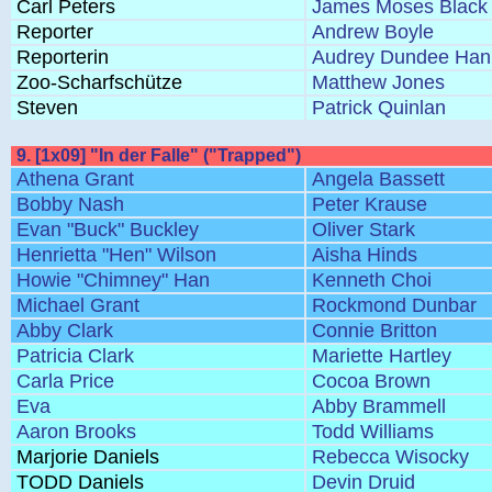
Carl Peters
James Moses Black
Reporter
Andrew Boyle
Reporterin
Audrey Dundee Ha
Zoo-Scharfschütze
Matthew Jones
Steven
Patrick Quinlan
9. [1x09] "In der Falle" ("Trapped")
Athena Grant
Angela Bassett
Bobby Nash
Peter Krause
Evan "Buck" Buckley
Oliver Stark
Henrietta "Hen" Wilson
Aisha Hinds
Howie "Chimney" Han
Kenneth Choi
Michael Grant
Rockmond Dunbar
Abby Clark
Connie Britton
Patricia Clark
Mariette Hartley
Carla Price
Cocoa Brown
Eva
Abby Brammell
Aaron Brooks
Todd Williams
Marjorie Daniels
Rebecca Wisocky
TODD Daniels
Devin Druid