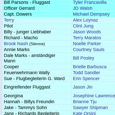
Bill Parsons - Fluggast
Tyler Francavilla
Officer Gerrard
JD Walsh
Capt. Dowers
Michael Dempsey
Terry
Alex Loynaz
Pilot
Clint Jung
Billy - junger Liebhaber
Jason Woods
Richard - Macho
Terry Maratos
Brook Nash
Noelle Parker
(Stimme)
Annie Marks
Courtney Sauls
Dale Marks - anständiger
Bill Posley
Mann
Cooper
Brielle Barbusca
Feuerwehrmann Wally
Todd Sandler
Sue - Flugbegleiterin G. Ward
Erin Spencer
Eingreifender Fluggast
Jason Jin
Georgina
Josephine Lawrenc
Hannah - Billys Freundin
Brianne Tju
Jake - Tammys Sohn
Sawyer Shipman
Jane - Richards Begleiterin
Kate Orsini