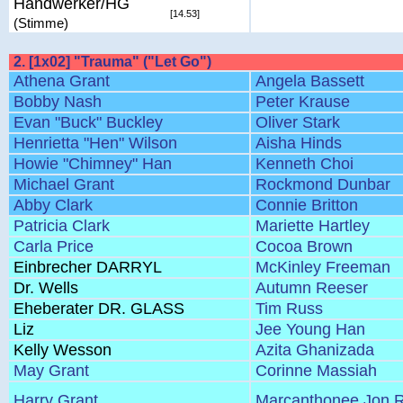
Handwerker/HG
[14.53]
(Stimme)
2. [1x02] "Trauma" ("Let Go")
Athena Grant
Angela Bassett
Bobby Nash
Peter Krause
Evan "Buck" Buckley
Oliver Stark
Henrietta "Hen" Wilson
Aisha Hinds
Howie "Chimney" Han
Kenneth Choi
Michael Grant
Rockmond Dunbar
Abby Clark
Connie Britton
Patricia Clark
Mariette Hartley
Carla Price
Cocoa Brown
Einbrecher DARRYL
McKinley Freeman
Dr. Wells
Autumn Reeser
Eheberater DR. GLASS
Tim Russ
Liz
Jee Young Han
Kelly Wesson
Azita Ghanizada
May Grant
Corinne Massiah
Harry Grant
Marcanthonee Jon R