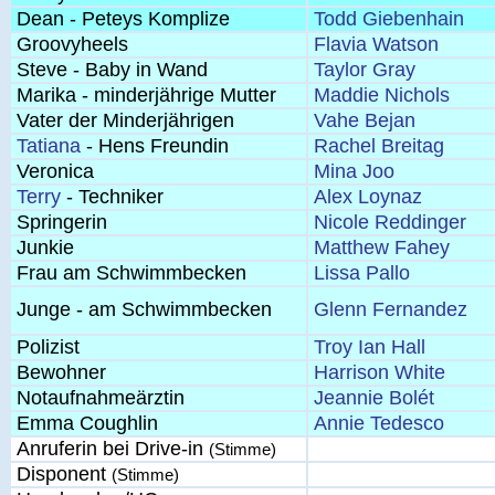
Dean - Peteys Komplize
Todd Giebenhain
Groovyheels
Flavia Watson
Steve - Baby in Wand
Taylor Gray
Marika - minderjährige Mutter
Maddie Nichols
Vater der Minderjährigen
Vahe Bejan
Tatiana
- Hens Freundin
Rachel Breitag
Veronica
Mina Joo
Terry
- Techniker
Alex Loynaz
Springerin
Nicole Reddinger
Junkie
Matthew Fahey
Frau am Schwimmbecken
Lissa Pallo
Junge - am Schwimmbecken
Glenn Fernandez
Polizist
Troy Ian Hall
Bewohner
Harrison White
Notaufnahmeärztin
Jeannie Bolét
Emma Coughlin
Annie Tedesco
Anruferin bei Drive-in
(Stimme)
Disponent
(Stimme)