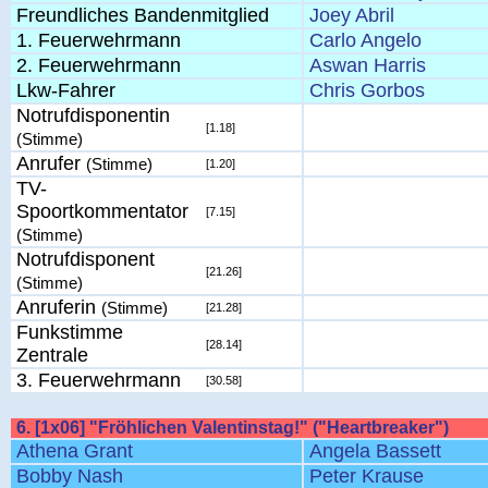
Freundliches Bandenmitglied
Joey Abril
1. Feuerwehrmann
Carlo Angelo
2. Feuerwehrmann
Aswan Harris
Lkw-Fahrer
Chris Gorbos
Notrufdisponentin
[1.18]
(Stimme)
Anrufer
(Stimme)
[1.20]
TV-
Spoortkommentator
[7.15]
(Stimme)
Notrufdisponent
[21.26]
(Stimme)
Anruferin
(Stimme)
[21.28]
Funkstimme
[28.14]
Zentrale
3. Feuerwehrmann
[30.58]
6. [1x06] "Fröhlichen Valentinstag!" ("Heartbreaker")
Athena Grant
Angela Bassett
Bobby Nash
Peter Krause