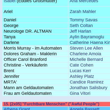
Isabel
(Eddies Großmutter)
Ana Mercedes
Ariel
Zarah Mahler
Daniel
Tommy Savas
George
Seth Coltan
Neurologe DR. ALTMAN
Jeff Harlan
Tanya
Aylin Bayramoglu
Darlene
Catherine Haena Ki
Morris Murray - im Automaten
Steven Lee Allen
Dolores Graham - Maklerin
Charlene Amoia
Officer Carol Branford
Michelle Bernard
Christine - Verkäuferin
Cate Cohen
Brent
Lucas Kerr
Jennifer
Ashley Platz
MRTA'
Candice Ramirez
Mann am Geldautomaten
Jonathan Salisbury
Frau am Geldautomaten
Gina Vitori
15. [2x05] "Furchtbare Menschen" ("Awful People")
Athena Grant
Angela Bassett