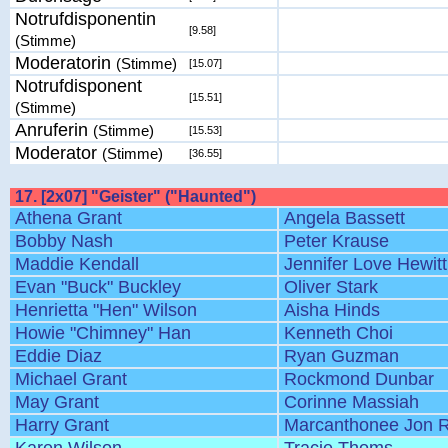
Notrufdisponentin
[9.58]
(Stimme)
Moderatorin
(Stimme)
[15.07]
Notrufdisponent
[15.51]
(Stimme)
Anruferin
(Stimme)
[15.53]
Moderator
(Stimme)
[36.55]
17. [2x07] "Geister" ("Haunted")
Athena Grant
Angela Bassett
Bobby Nash
Peter Krause
Maddie Kendall
Jennifer Love Hewitt
Evan "Buck" Buckley
Oliver Stark
Henrietta "Hen" Wilson
Aisha Hinds
Howie "Chimney" Han
Kenneth Choi
Eddie Diaz
Ryan Guzman
Michael Grant
Rockmond Dunbar
May Grant
Corinne Massiah
Harry Grant
Marcanthonee Jon R