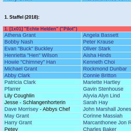
1. Staffel (2018):
1. [1x01] "Echte Helden" ("Pilot")
Athena Grant
Angela Bassett
Bobby Nash
Peter Krause
Evan "Buck" Buckley
Oliver Stark
Henrietta "Hen" Wilson
Aisha Hinds
Howie "Chimney" Han
Kenneth Choi
Michael Grant
Rockmond Dunbar
Abby Clark
Connie Britton
Patricia Clark
Mariette Hartley
Pfarrer
Gavin Stenhouse
Lily Coughlin
Alyvia Alyn Lind
Jesse - Schlangenhorterin
Sarah Hay
Dave Morrisey
- Abbys Chef
John Marshall Jone
May Grant
Corinne Massiah
Harry Grant
Marcanthonee Jon R
Petey
Charles Baker