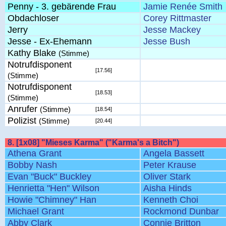
Penny - 3. gebärende Frau
Jamie Renée Smith
Obdachloser
Corey Rittmaster
Jerry
Jesse Mackey
Jesse - Ex-Ehemann
Jesse Bush
Kathy Blake
(Stimme)
Notrufdisponent
[17.56]
(Stimme)
Notrufdisponent
[18.53]
(Stimme)
Anrufer
(Stimme)
[18.54]
Polizist
(Stimme)
[20.44]
8. [1x08] "Mieses Karma" ("Karma's a Bitch")
Athena Grant
Angela Bassett
Bobby Nash
Peter Krause
Evan "Buck" Buckley
Oliver Stark
Henrietta "Hen" Wilson
Aisha Hinds
Howie "Chimney" Han
Kenneth Choi
Michael Grant
Rockmond Dunbar
Abby Clark
Connie Britton