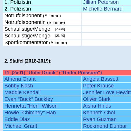
1. Polizistin
Jillian Peterson
2. Polizistin
Michelle Bernard
Notrufdisponent
(Stimme)
Notrufdisponentin
(Stimme)
Schaulistige/Menge
[23.40]
Schaulistige/Menge
[23.40]
Sportkommentator
(Stimme)
2. Staffel (2018-2019):
11. [2x01] "Unter Druck" ("Under Pressure")
Athena Grant
Angela Bassett
Bobby Nash
Peter Krause
Maddie Kendall
Jennifer Love Hewitt
Evan "Buck" Buckley
Oliver Stark
Henrietta "Hen" Wilson
Aisha Hinds
Howie "Chimney" Han
Kenneth Choi
Eddie Diaz
Ryan Guzman
Michael Grant
Rockmond Dunbar