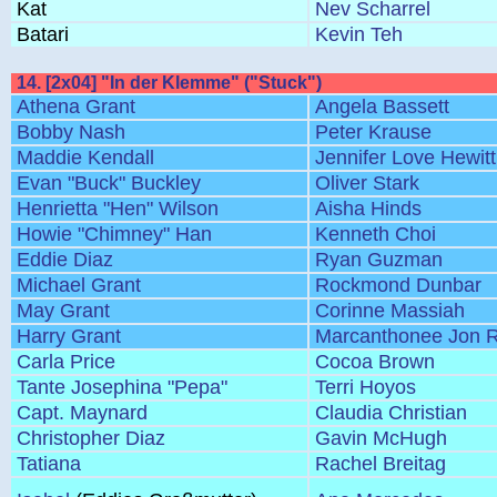
Kat
Nev Scharrel
Batari
Kevin Teh
14. [2x04] "In der Klemme" ("Stuck")
Athena Grant
Angela Bassett
Bobby Nash
Peter Krause
Maddie Kendall
Jennifer Love Hewitt
Evan "Buck" Buckley
Oliver Stark
Henrietta "Hen" Wilson
Aisha Hinds
Howie "Chimney" Han
Kenneth Choi
Eddie Diaz
Ryan Guzman
Michael Grant
Rockmond Dunbar
May Grant
Corinne Massiah
Harry Grant
Marcanthonee Jon R
Carla Price
Cocoa Brown
Tante Josephina "Pepa"
Terri Hoyos
Capt. Maynard
Claudia Christian
Christopher Diaz
Gavin McHugh
Tatiana
Rachel Breitag