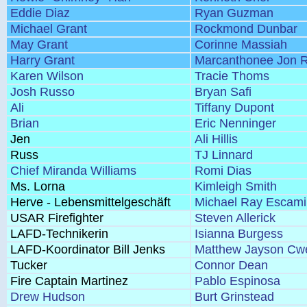
Eddie Diaz
Ryan Guzman
Michael Grant
Rockmond Dunbar
May Grant
Corinne Massiah
Harry Grant
Marcanthonee Jon R
Karen Wilson
Tracie Thoms
Josh Russo
Bryan Safi
Ali
Tiffany Dupont
Brian
Eric Nenninger
Jen
Ali Hillis
Russ
TJ Linnard
Chief Miranda Williams
Romi Dias
Ms. Lorna
Kimleigh Smith
Herve - Lebensmittelgeschäft
Michael Ray Escamil
USAR Firefighter
Steven Allerick
LAFD-Technikerin
Isianna Burgess
LAFD-Koordinator Bill Jenks
Matthew Jayson Cw
Tucker
Connor Dean
Fire Captain Martinez
Pablo Espinosa
Drew Hudson
Burt Grinstead