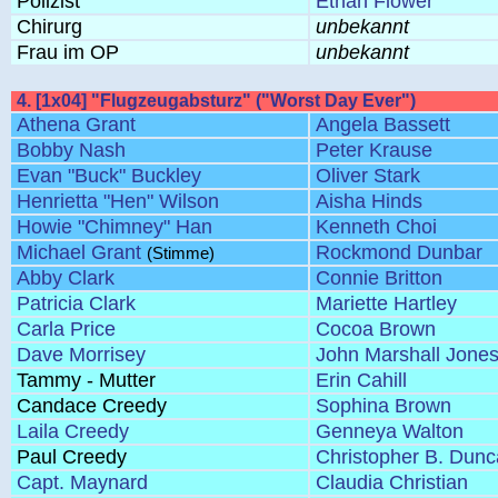
Polizist
Ethan Flower
Chirurg
unbekannt
Frau im OP
unbekannt
4. [1x04] "Flugzeugabsturz" ("Worst Day Ever")
Athena Grant
Angela Bassett
Bobby Nash
Peter Krause
Evan "Buck" Buckley
Oliver Stark
Henrietta "Hen" Wilson
Aisha Hinds
Howie "Chimney" Han
Kenneth Choi
Michael Grant
Rockmond Dunbar
(Stimme)
Abby Clark
Connie Britton
Patricia Clark
Mariette Hartley
Carla Price
Cocoa Brown
Dave Morrisey
John Marshall Jone
Tammy - Mutter
Erin Cahill
Candace Creedy
Sophina Brown
Laila Creedy
Genneya Walton
Paul Creedy
Christopher B. Dun
Capt. Maynard
Claudia Christian