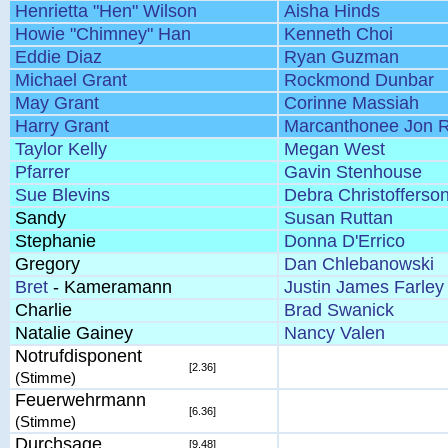
Henrietta "Hen" Wilson
Aisha Hinds
Howie "Chimney" Han
Kenneth Choi
Eddie Diaz
Ryan Guzman
Michael Grant
Rockmond Dunbar
May Grant
Corinne Massiah
Harry Grant
Marcanthonee Jon R
Taylor Kelly
Megan West
Pfarrer
Gavin Stenhouse
Sue Blevins
Debra Christofferso
Sandy
Susan Ruttan
Stephanie
Donna D'Errico
Gregory
Dan Chlebanowski
Bret
- Kameramann
Justin James Farley
Charlie
Brad Swanick
Natalie Gainey
Nancy Valen
Notrufdisponent
[2.36]
(Stimme)
Feuerwehrmann
[6.36]
(Stimme)
Durchsage
[9.48]