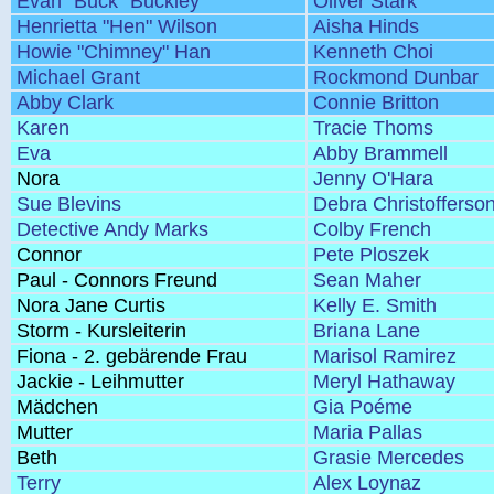
Evan "Buck" Buckley
Oliver Stark
Henrietta "Hen" Wilson
Aisha Hinds
Howie "Chimney" Han
Kenneth Choi
Michael Grant
Rockmond Dunbar
Abby Clark
Connie Britton
Karen
Tracie Thoms
Eva
Abby Brammell
Nora
Jenny O'Hara
Sue Blevins
Debra Christofferso
Detective Andy Marks
Colby French
Connor
Pete Ploszek
Paul - Connors Freund
Sean Maher
Nora Jane Curtis
Kelly E. Smith
Storm - Kursleiterin
Briana Lane
Fiona - 2. gebärende Frau
Marisol Ramirez
Jackie - Leihmutter
Meryl Hathaway
Mädchen
Gia Poéme
Mutter
Maria Pallas
Beth
Grasie Mercedes
Terry
Alex Loynaz