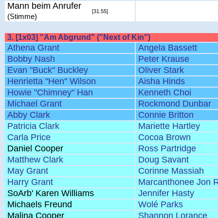
Mann beim Anrufer
[31.55]
(Stimme)
3. [1x03] "Am Abgrund" ("Next of Kin")
Athena Grant
Angela Bassett
Bobby Nash
Peter Krause
Evan "Buck" Buckley
Oliver Stark
Henrietta "Hen" Wilson
Aisha Hinds
Howie "Chimney" Han
Kenneth Choi
Michael Grant
Rockmond Dunbar
Abby Clark
Connie Britton
Patricia Clark
Mariette Hartley
Carla Price
Cocoa Brown
Daniel Cooper
Ross Partridge
Matthew Clark
Doug Savant
May Grant
Corinne Massiah
Harry Grant
Marcanthonee Jon R
SoArb' Karen Williams
Jennifer Hasty
Michaels Freund
Wolé Parks
Malina Cooper
Shannon Lorance