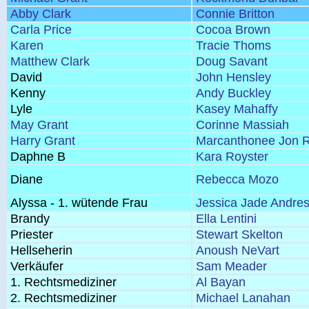
Abby Clark
Connie Britton
Carla Price
Cocoa Brown
Karen
Tracie Thoms
Matthew Clark
Doug Savant
David
John Hensley
Kenny
Andy Buckley
Lyle
Kasey Mahaffy
May Grant
Corinne Massiah
Harry Grant
Marcanthonee Jon R
Daphne B
Kara Royster
Diane
Rebecca Mozo
Alyssa - 1. wütende Frau
Jessica Jade Andre
Brandy
Ella Lentini
Priester
Stewart Skelton
Hellseherin
Anoush NeVart
Verkäufer
Sam Meader
1. Rechtsmediziner
Al Bayan
2. Rechtsmediziner
Michael Lanahan