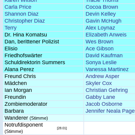
Karen Wilson
Tracie Thoms
Carla Price
Cocoa Brown
Shannon Diaz
Devin Kelley
Christopher Diaz
Gavin McHugh
Terry
Alex Loynaz
Dr. Hina Komatsu
Elizabeth Anweis
Dan, berittener Polizist
Wes Brown
Elisio
Ace Gibson
Friedhofswärter
David Kaufman
Schuldirektorin Summers
Sonya Leslie
Alana Perez
Vanessa Martinez
Freund Chris
Andrew Asper
Mädchen
Skyler Cox
Ian Morgan
Christian Gehring
Freundin
Gabby Lane
Zombiemoderator
Jacob Osborne
Barbara
Jennifer Neala Page
Wanderer
(Stimme)
Notrufdisponent
[28.01]
(Stimme)