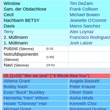
Winslow
Tim DeZarn
Sam, der Obdachlose
Frank Collison
Cecil
Michael Bowen
Nachbarin BETSY
Jeanette O'Connor
Davis
Marco Sanchez
Terry
Alex Loynaz
2. Müllmann
Francisco Rodrigue
1. Müllmann
Josh Latzer
Polizist
(Stimme)
[0.15]
Notrufdisponentin
[1.05}]
(Stimme)
Navi
(Stimme)
[19.31]
10. [1x10] "Wer wir sind" ("A Whole New You")
Athena Grant
Angela Bassett
Bobby Nash
Peter Krause
Evan "Buck" Buckley
Oliver Stark
Henrietta "Hen" Wilson
Aisha Hinds
Howie "Chimney" Han
Kenneth Choi
Michael Grant
Rockmond Dunbar