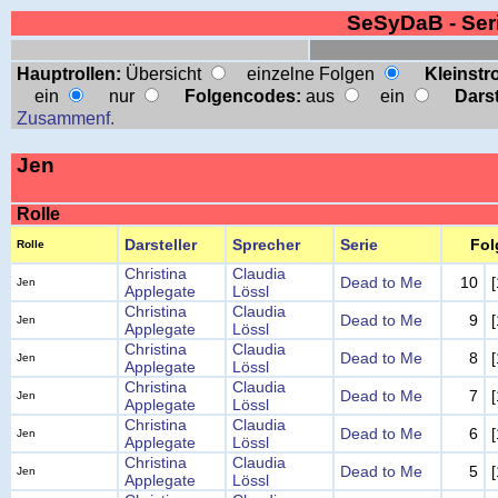
SeSyDaB - Se
Hauptrollen:
Übersicht
einzelne Folgen
Kleinstro
ein
nur
Folgencodes:
aus
ein
Darst
Zusammenf.
Jen
Rolle
Darsteller
Sprecher
Serie
Fol
Rolle
Christina
Claudia
Dead to Me
10
Jen
Applegate
Lössl
Christina
Claudia
Dead to Me
9
Jen
Applegate
Lössl
Christina
Claudia
Dead to Me
8
Jen
Applegate
Lössl
Christina
Claudia
Dead to Me
7
Jen
Applegate
Lössl
Christina
Claudia
Dead to Me
6
Jen
Applegate
Lössl
Christina
Claudia
Dead to Me
5
Jen
Applegate
Lössl