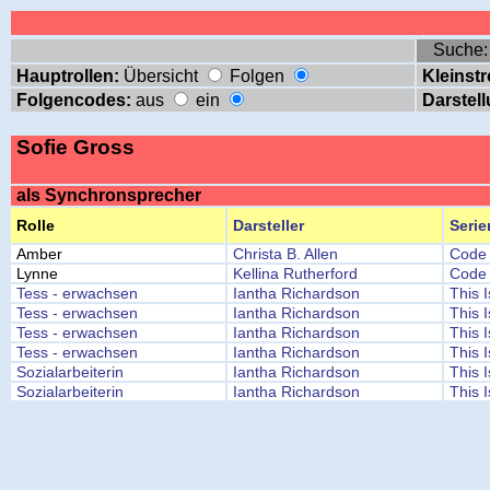
Suche
Hauptrollen:
Übersicht
Folgen
Kleinstr
Folgencodes:
aus
ein
Darstell
Sofie Gross
als Synchronsprecher
Rolle
Darsteller
Serie
Amber
Christa B. Allen
Code 
Lynne
Kellina Rutherford
Code 
Tess - erwachsen
Iantha Richardson
This 
Tess - erwachsen
Iantha Richardson
This 
Tess - erwachsen
Iantha Richardson
This 
Tess - erwachsen
Iantha Richardson
This 
Sozialarbeiterin
Iantha Richardson
This 
Sozialarbeiterin
Iantha Richardson
This 