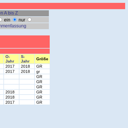
n A bis Z
ein
nur
mmenfassung
O-
S-
Größe
Jahr
Jahr
2017
2018
GR
2017
2018
gr
GR
GR
GR
2018
GR
2018
GR
2017
GR