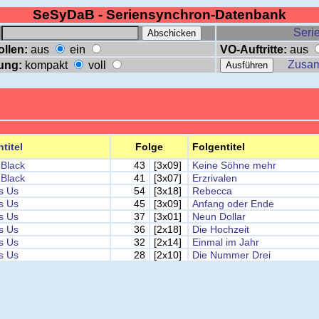
SeSyDaB - Seriensynchron-Datenbank
:
Serie
ollen:
aus
ein
VO-Auftritte:
aus
Zusa
ung:
kompakt
voll
ntitel
Folge
Folgentitel
Black
43
[3x09]
Keine Söhne mehr
Black
41
[3x07]
Erzrivalen
Is Us
54
[3x18]
Rebecca
Is Us
45
[3x09]
Anfang oder Ende
Is Us
37
[3x01]
Neun Dollar
Is Us
36
[2x18]
Die Hochzeit
Is Us
32
[2x14]
Einmal im Jahr
Is Us
28
[2x10]
Die Nummer Drei