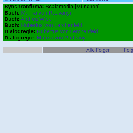
Synchronfirma:
Scalamedia [München]
Buch:
Marika von Radvanyi
Buch:
Andrea Wick
Buch:
Hubertus von Lerchenfeld
Dialogregie:
Hubertus von Lerchenfeld
Dialogregie:
Marika von Radvanyi
Alle Folgen
Folg