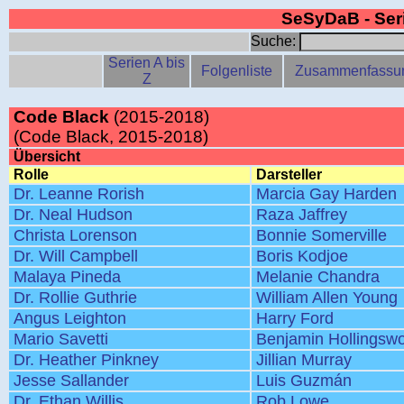
SeSyDaB - Se
Suche:
Serien A bis
Folgenliste
Zusammenfassu
Z
Code Black
(2015-2018)
(Code Black, 2015-2018)
Übersicht
Rolle
Darsteller
Dr. Leanne Rorish
Marcia Gay Harden
Dr. Neal Hudson
Raza Jaffrey
Christa Lorenson
Bonnie Somerville
Dr. Will Campbell
Boris Kodjoe
Malaya Pineda
Melanie Chandra
Dr. Rollie Guthrie
William Allen Young
Angus Leighton
Harry Ford
Mario Savetti
Benjamin Hollingswo
Dr. Heather Pinkney
Jillian Murray
Jesse Sallander
Luis Guzmán
Dr. Ethan Willis
Rob Lowe