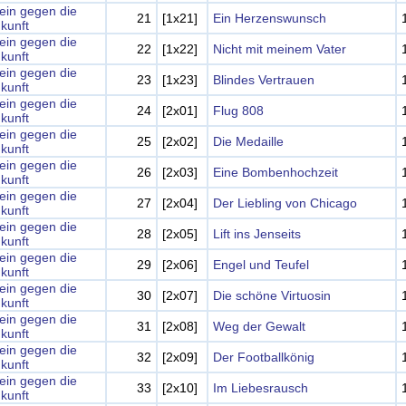
lein gegen die
21
[1x21]
Ein Herzenswunsch
kunft
lein gegen die
22
[1x22]
Nicht mit meinem Vater
kunft
lein gegen die
23
[1x23]
Blindes Vertrauen
kunft
lein gegen die
24
[2x01]
Flug 808
kunft
lein gegen die
25
[2x02]
Die Medaille
kunft
lein gegen die
26
[2x03]
Eine Bombenhochzeit
kunft
lein gegen die
27
[2x04]
Der Liebling von Chicago
kunft
lein gegen die
28
[2x05]
Lift ins Jenseits
kunft
lein gegen die
29
[2x06]
Engel und Teufel
kunft
lein gegen die
30
[2x07]
Die schöne Virtuosin
kunft
lein gegen die
31
[2x08]
Weg der Gewalt
kunft
lein gegen die
32
[2x09]
Der Footballkönig
kunft
lein gegen die
33
[2x10]
Im Liebesrausch
kunft