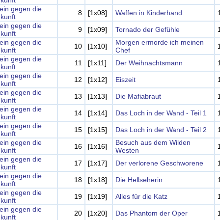
kunft
lein gegen die
8
[1x08]
Waffen in Kinderhand
kunft
lein gegen die
9
[1x09]
Tornado der Gefühle
kunft
lein gegen die
Morgen ermorde ich meinen
10
[1x10]
kunft
Chef
lein gegen die
11
[1x11]
Der Weihnachtsmann
kunft
lein gegen die
12
[1x12]
Eiszeit
kunft
lein gegen die
13
[1x13]
Die Mafiabraut
kunft
lein gegen die
14
[1x14]
Das Loch in der Wand - Teil 1
kunft
lein gegen die
15
[1x15]
Das Loch in der Wand - Teil 2
kunft
lein gegen die
Besuch aus dem Wilden
16
[1x16]
kunft
Westen
lein gegen die
17
[1x17]
Der verlorene Geschworene
kunft
lein gegen die
18
[1x18]
Die Hellseherin
kunft
lein gegen die
19
[1x19]
Alles für die Katz
kunft
lein gegen die
20
[1x20]
Das Phantom der Oper
kunft