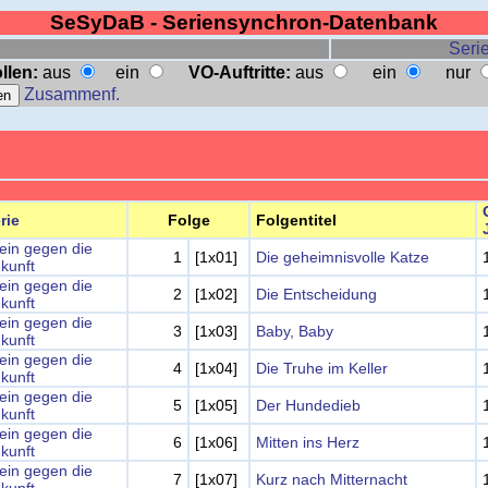
SeSyDaB - Seriensynchron-Datenbank
Serie
llen:
aus
ein
VO-Auftritte:
aus
ein
nur
Zusammenf.
rie
Folge
Folgentitel
lein gegen die
1
[1x01]
Die geheimnisvolle Katze
kunft
lein gegen die
2
[1x02]
Die Entscheidung
kunft
lein gegen die
3
[1x03]
Baby, Baby
kunft
lein gegen die
4
[1x04]
Die Truhe im Keller
kunft
lein gegen die
5
[1x05]
Der Hundedieb
kunft
lein gegen die
6
[1x06]
Mitten ins Herz
kunft
lein gegen die
7
[1x07]
Kurz nach Mitternacht