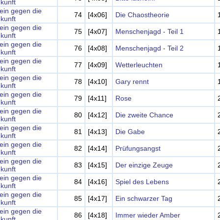
kunft
lein gegen die
74
[4x06]
Die Chaostheorie
kunft
lein gegen die
75
[4x07]
Menschenjagd - Teil 1
kunft
lein gegen die
76
[4x08]
Menschenjagd - Teil 2
kunft
lein gegen die
77
[4x09]
Wetterleuchten
kunft
lein gegen die
78
[4x10]
Gary rennt
kunft
lein gegen die
79
[4x11]
Rose
kunft
lein gegen die
80
[4x12]
Die zweite Chance
kunft
lein gegen die
81
[4x13]
Die Gabe
kunft
lein gegen die
82
[4x14]
Prüfungsangst
kunft
lein gegen die
83
[4x15]
Der einzige Zeuge
kunft
lein gegen die
84
[4x16]
Spiel des Lebens
kunft
lein gegen die
85
[4x17]
Ein schwarzer Tag
kunft
lein gegen die
86
[4x18]
Immer wieder Amber
kunft