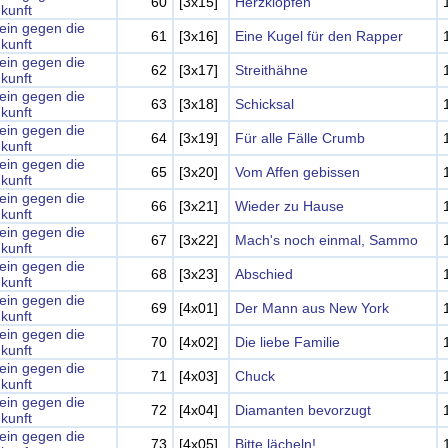
60
[3x15]
Herzklopfen
kunft
lein gegen die
61
[3x16]
Eine Kugel für den Rapper
kunft
lein gegen die
62
[3x17]
Streithähne
kunft
lein gegen die
63
[3x18]
Schicksal
kunft
lein gegen die
64
[3x19]
Für alle Fälle Crumb
kunft
lein gegen die
65
[3x20]
Vom Affen gebissen
kunft
lein gegen die
66
[3x21]
Wieder zu Hause
kunft
lein gegen die
67
[3x22]
Mach's noch einmal, Sammo
kunft
lein gegen die
68
[3x23]
Abschied
kunft
lein gegen die
69
[4x01]
Der Mann aus New York
kunft
lein gegen die
70
[4x02]
Die liebe Familie
kunft
lein gegen die
71
[4x03]
Chuck
kunft
lein gegen die
72
[4x04]
Diamanten bevorzugt
kunft
lein gegen die
73
[4x05]
Bitte lächeln!