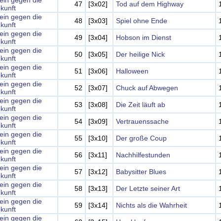
lein gegen die
47
[3x02]
Tod auf dem Highway
kunft
lein gegen die
48
[3x03]
Spiel ohne Ende
kunft
lein gegen die
49
[3x04]
Hobson im Dienst
kunft
lein gegen die
50
[3x05]
Der heilige Nick
kunft
lein gegen die
51
[3x06]
Halloween
kunft
lein gegen die
52
[3x07]
Chuck auf Abwegen
kunft
lein gegen die
53
[3x08]
Die Zeit läuft ab
kunft
lein gegen die
54
[3x09]
Vertrauenssache
kunft
lein gegen die
55
[3x10]
Der große Coup
kunft
lein gegen die
56
[3x11]
Nachhilfestunden
kunft
lein gegen die
57
[3x12]
Babysitter Blues
kunft
lein gegen die
58
[3x13]
Der Letzte seiner Art
kunft
lein gegen die
59
[3x14]
Nichts als die Wahrheit
kunft
lein gegen die