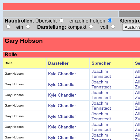
Hauptrollen:
Übersicht
einzelne Folgen
Kleinstro
ein
Darstellung:
kompakt
voll
Gary Hobson
Rolle
Darsteller
Sprecher
Se
Rolle
Joachim
Al
Kyle Chandler
Gary Hobson
Tennstedt
Zu
Joachim
Al
Kyle Chandler
Gary Hobson
Tennstedt
Zu
Joachim
Al
Kyle Chandler
Gary Hobson
Tennstedt
Zu
Joachim
Al
Kyle Chandler
Gary Hobson
Tennstedt
Zu
Joachim
Al
Kyle Chandler
Gary Hobson
Tennstedt
Zu
Joachim
Al
Kyle Chandler
Gary Hobson
Tennstedt
Zu
Joachim
Al
Kyle Chandler
Gary Hobson