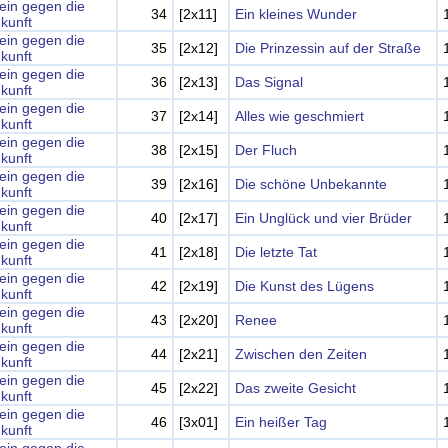
lein gegen die
34
[2x11]
Ein kleines Wunder
kunft
lein gegen die
35
[2x12]
Die Prinzessin auf der Straße
kunft
lein gegen die
36
[2x13]
Das Signal
kunft
lein gegen die
37
[2x14]
Alles wie geschmiert
kunft
lein gegen die
38
[2x15]
Der Fluch
kunft
lein gegen die
39
[2x16]
Die schöne Unbekannte
kunft
lein gegen die
40
[2x17]
Ein Unglück und vier Brüder
kunft
lein gegen die
41
[2x18]
Die letzte Tat
kunft
lein gegen die
42
[2x19]
Die Kunst des Lügens
kunft
lein gegen die
43
[2x20]
Renee
kunft
lein gegen die
44
[2x21]
Zwischen den Zeiten
kunft
lein gegen die
45
[2x22]
Das zweite Gesicht
kunft
lein gegen die
46
[3x01]
Ein heißer Tag
kunft