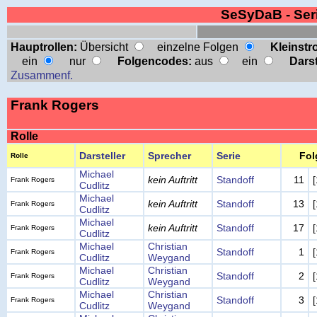
SeSyDaB - Se
Hauptrollen:
Übersicht
einzelne Folgen
Kleinstro
ein
nur
Folgencodes:
aus
ein
Darst
Zusammenf.
Frank Rogers
Rolle
Darsteller
Sprecher
Serie
Fol
Rolle
Michael
kein Auftritt
Standoff
11
Frank Rogers
Cudlitz
Michael
kein Auftritt
Standoff
13
Frank Rogers
Cudlitz
Michael
kein Auftritt
Standoff
17
Frank Rogers
Cudlitz
Michael
Christian
Standoff
1
Frank Rogers
Cudlitz
Weygand
Michael
Christian
Standoff
2
Frank Rogers
Cudlitz
Weygand
Michael
Christian
Standoff
3
Frank Rogers
Cudlitz
Weygand