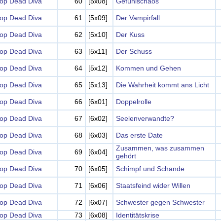
op Dead Diva
60
[5x08]
Gefühlschaos
op Dead Diva
61
[5x09]
Der Vampirfall
op Dead Diva
62
[5x10]
Der Kuss
op Dead Diva
63
[5x11]
Der Schuss
op Dead Diva
64
[5x12]
Kommen und Gehen
op Dead Diva
65
[5x13]
Die Wahrheit kommt ans Licht
op Dead Diva
66
[6x01]
Doppelrolle
op Dead Diva
67
[6x02]
Seelenverwandte?
op Dead Diva
68
[6x03]
Das erste Date
Zusammen, was zusammen
op Dead Diva
69
[6x04]
gehört
op Dead Diva
70
[6x05]
Schimpf und Schande
op Dead Diva
71
[6x06]
Staatsfeind wider Willen
op Dead Diva
72
[6x07]
Schwester gegen Schwester
op Dead Diva
73
[6x08]
Identitätskrise