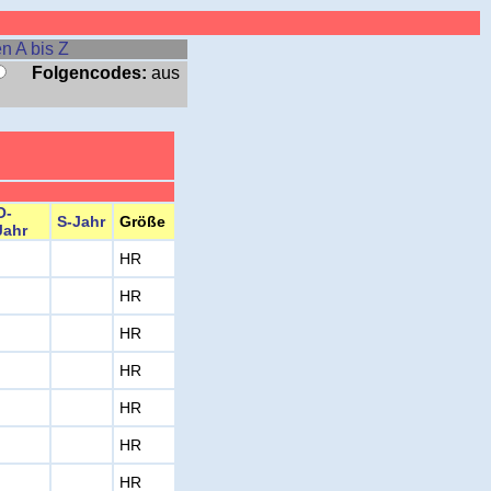
n A bis Z
Folgencodes:
aus
O-
S-Jahr
Größe
Jahr
HR
HR
HR
HR
HR
HR
HR