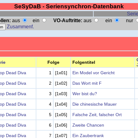
SeSyDaB - Seriensynchron-Datenbank
Serie
llen:
aus
ein
VO-Auftritte:
aus
ein
nur
Zusammenf.
rie
Folge
Folgentitel
op Dead Diva
1
[1x01]
Ein Model vor Gericht
op Dead Diva
2
[1x02]
Das Wort mit F
op Dead Diva
3
[1x03]
Wer bist du?
op Dead Diva
4
[1x04]
Die chinesische Mauer
op Dead Diva
5
[1x05]
Falsche Zeit, falscher Ort
op Dead Diva
6
[1x06]
Zweite Chancen
op Dead Diva
7
[1x07]
Ein Zaubertrank