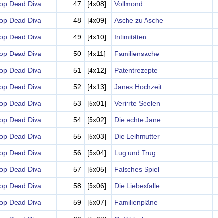
op Dead Diva
47
[4x08]
Vollmond
op Dead Diva
48
[4x09]
Asche zu Asche
op Dead Diva
49
[4x10]
Intimitäten
op Dead Diva
50
[4x11]
Familiensache
op Dead Diva
51
[4x12]
Patentrezepte
op Dead Diva
52
[4x13]
Janes Hochzeit
op Dead Diva
53
[5x01]
Verirrte Seelen
op Dead Diva
54
[5x02]
Die echte Jane
op Dead Diva
55
[5x03]
Die Leihmutter
op Dead Diva
56
[5x04]
Lug und Trug
op Dead Diva
57
[5x05]
Falsches Spiel
op Dead Diva
58
[5x06]
Die Liebesfalle
op Dead Diva
59
[5x07]
Familienpläne