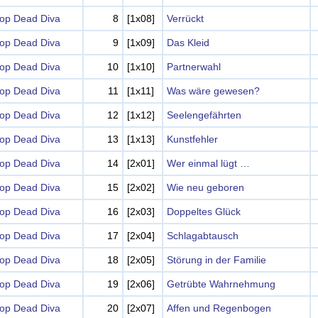
op Dead Diva
8
[1x08]
Verrückt
op Dead Diva
9
[1x09]
Das Kleid
op Dead Diva
10
[1x10]
Partnerwahl
op Dead Diva
11
[1x11]
Was wäre gewesen?
op Dead Diva
12
[1x12]
Seelengefährten
op Dead Diva
13
[1x13]
Kunstfehler
op Dead Diva
14
[2x01]
Wer einmal lügt …
op Dead Diva
15
[2x02]
Wie neu geboren
op Dead Diva
16
[2x03]
Doppeltes Glück
op Dead Diva
17
[2x04]
Schlagabtausch
op Dead Diva
18
[2x05]
Störung in der Familie
op Dead Diva
19
[2x06]
Getrübte Wahrnehmung
op Dead Diva
20
[2x07]
Affen und Regenbogen