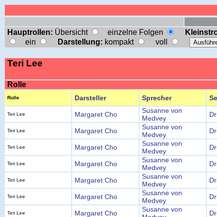
Hauptrollen:
Übersicht
einzelne Folgen
Kleinstro
ein
Darstellung:
kompakt
voll
Teri Lee
Rolle
Darsteller
Sprecher
Se
Rolle
Susanne von
Margaret Cho
Dr
Teri Lee
Medvey
Susanne von
Margaret Cho
Dr
Teri Lee
Medvey
Susanne von
Margaret Cho
Dr
Teri Lee
Medvey
Susanne von
Margaret Cho
Dr
Teri Lee
Medvey
Susanne von
Margaret Cho
Dr
Teri Lee
Medvey
Susanne von
Margaret Cho
Dr
Teri Lee
Medvey
Susanne von
Margaret Cho
Dr
Teri Lee