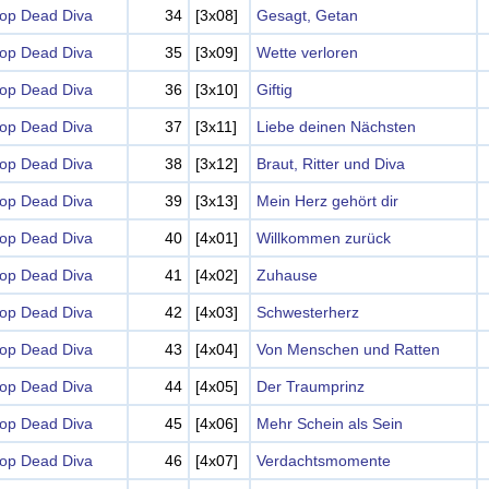
op Dead Diva
34
[3x08]
Gesagt, Getan
op Dead Diva
35
[3x09]
Wette verloren
op Dead Diva
36
[3x10]
Giftig
op Dead Diva
37
[3x11]
Liebe deinen Nächsten
op Dead Diva
38
[3x12]
Braut, Ritter und Diva
op Dead Diva
39
[3x13]
Mein Herz gehört dir
op Dead Diva
40
[4x01]
Willkommen zurück
op Dead Diva
41
[4x02]
Zuhause
op Dead Diva
42
[4x03]
Schwesterherz
op Dead Diva
43
[4x04]
Von Menschen und Ratten
op Dead Diva
44
[4x05]
Der Traumprinz
op Dead Diva
45
[4x06]
Mehr Schein als Sein
op Dead Diva
46
[4x07]
Verdachtsmomente