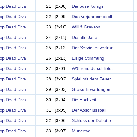
op Dead Diva
21
[2x08]
Die böse Königin
op Dead Diva
22
[2x09]
Das Vorjahresmodell
op Dead Diva
23
[2x10]
Will & Grayson
op Dead Diva
24
[2x11]
Die alte Jane
op Dead Diva
25
[2x12]
Der Serviettenvertrag
op Dead Diva
26
[2x13]
Eisige Stimmung
op Dead Diva
27
[3x01]
Während du schliefst
op Dead Diva
28
[3x02]
Spiel mit dem Feuer
op Dead Diva
29
[3x03]
Große Erwartungen
op Dead Diva
30
[3x04]
Die Hochzeit
op Dead Diva
31
[3x05]
Der Abschlussball
op Dead Diva
32
[3x06]
Schluss der Debatte
op Dead Diva
33
[3x07]
Muttertag