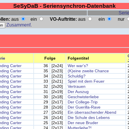
SeSyDaB - Seriensynchron-Datenbank
Serie
llen:
aus
ein
VO-Auftritte:
aus
ein
nur
Zusammenf.
rie
Folge
Folgentitel
nding Carter
36
[2x24]
Wer war's?
nding Carter
35
[2x23]
(K)eine zweite Chance
nding Carter
34
[2x22]
Schuldig?
nding Carter
33
[2x21]
Spiel mit dem Feuer
nding Carter
32
[2x20]
Vertrauen
nding Carter
31
[2x19]
Der Auszug
nding Carter
30
[2x18]
Geschwisterliebe
nding Carter
29
[2x17]
Der College-Trip
nding Carter
28
[2x16]
Der Guerilla-Rave
nding Carter
27
[2x15]
Ein überraschender Abend
nding Carter
26
[2x14]
Die Schule des Lebens
nding Carter
25
[2x13]
Der neue Bruder
nding Carter
24
[2x12]
Mutterliebe?!