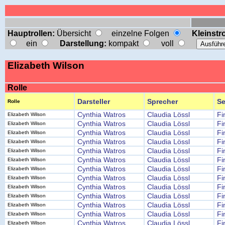
Hauptrollen:
Übersicht
einzelne Folgen
Kleinstro
ein
Darstellung:
kompakt
voll
Elizabeth Wilson
Rolle
Darsteller
Sprecher
Se
Rolle
Cynthia Watros
Claudia Lössl
Fi
Elizabeth Wilson
Cynthia Watros
Claudia Lössl
Fi
Elizabeth Wilson
Cynthia Watros
Claudia Lössl
Fi
Elizabeth Wilson
Cynthia Watros
Claudia Lössl
Fi
Elizabeth Wilson
Cynthia Watros
Claudia Lössl
Fi
Elizabeth Wilson
Cynthia Watros
Claudia Lössl
Fi
Elizabeth Wilson
Cynthia Watros
Claudia Lössl
Fi
Elizabeth Wilson
Cynthia Watros
Claudia Lössl
Fi
Elizabeth Wilson
Cynthia Watros
Claudia Lössl
Fi
Elizabeth Wilson
Cynthia Watros
Claudia Lössl
Fi
Elizabeth Wilson
Cynthia Watros
Claudia Lössl
Fi
Elizabeth Wilson
Cynthia Watros
Claudia Lössl
Fi
Elizabeth Wilson
Cynthia Watros
Claudia Lössl
Fi
Elizabeth Wilson