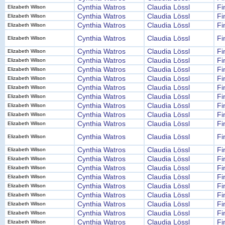
Cynthia Watros
Claudia Lössl
Fi
Elizabeth Wilson
Cynthia Watros
Claudia Lössl
Fi
Elizabeth Wilson
Cynthia Watros
Claudia Lössl
Fi
Elizabeth Wilson
Cynthia Watros
Claudia Lössl
Fi
Elizabeth Wilson
Cynthia Watros
Claudia Lössl
Fi
Elizabeth Wilson
Cynthia Watros
Claudia Lössl
Fi
Elizabeth Wilson
Cynthia Watros
Claudia Lössl
Fi
Elizabeth Wilson
Cynthia Watros
Claudia Lössl
Fi
Elizabeth Wilson
Cynthia Watros
Claudia Lössl
Fi
Elizabeth Wilson
Cynthia Watros
Claudia Lössl
Fi
Elizabeth Wilson
Cynthia Watros
Claudia Lössl
Fi
Elizabeth Wilson
Cynthia Watros
Claudia Lössl
Fi
Elizabeth Wilson
Cynthia Watros
Claudia Lössl
Fi
Elizabeth Wilson
Cynthia Watros
Claudia Lössl
Fi
Elizabeth Wilson
Cynthia Watros
Claudia Lössl
Fi
Elizabeth Wilson
Cynthia Watros
Claudia Lössl
Fi
Elizabeth Wilson
Cynthia Watros
Claudia Lössl
Fi
Elizabeth Wilson
Cynthia Watros
Claudia Lössl
Fi
Elizabeth Wilson
Cynthia Watros
Claudia Lössl
Fi
Elizabeth Wilson
Cynthia Watros
Claudia Lössl
Fi
Elizabeth Wilson
Cynthia Watros
Claudia Lössl
Fi
Elizabeth Wilson
Cynthia Watros
Claudia Lössl
Fi
Elizabeth Wilson
Cynthia Watros
Claudia Lössl
Fi
Elizabeth Wilson