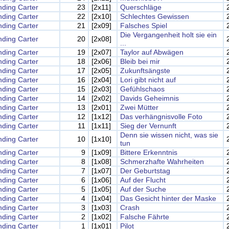
nding Carter
23
[2x11]
Querschläge
nding Carter
22
[2x10]
Schlechtes Gewissen
nding Carter
21
[2x09]
Falsches Spiel
Die Vergangenheit holt sie ein
nding Carter
20
[2x08]
...
nding Carter
19
[2x07]
Taylor auf Abwägen
nding Carter
18
[2x06]
Bleib bei mir
nding Carter
17
[2x05]
Zukunftsängste
nding Carter
16
[2x04]
Lori gibt nicht auf
nding Carter
15
[2x03]
Gefühlschaos
nding Carter
14
[2x02]
Davids Geheimnis
nding Carter
13
[2x01]
Zwei Mütter
nding Carter
12
[1x12]
Das verhängnisvolle Foto
nding Carter
11
[1x11]
Sieg der Vernunft
Denn sie wissen nicht, was sie
nding Carter
10
[1x10]
tun
nding Carter
9
[1x09]
Bittere Erkenntnis
nding Carter
8
[1x08]
Schmerzhafte Wahrheiten
nding Carter
7
[1x07]
Der Geburtstag
nding Carter
6
[1x06]
Auf der Flucht
nding Carter
5
[1x05]
Auf der Suche
nding Carter
4
[1x04]
Das Gesicht hinter der Maske
nding Carter
3
[1x03]
Crash
nding Carter
2
[1x02]
Falsche Fährte
nding Carter
1
[1x01]
Pilot