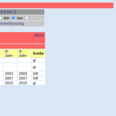
n A bis Z
ein
nur
mmenfassung
IMDb
O-
S-
Größe
Jahr
Jahr
gr
gr
2002
2003
GR
2007
2007
GR
2015
2015
gr