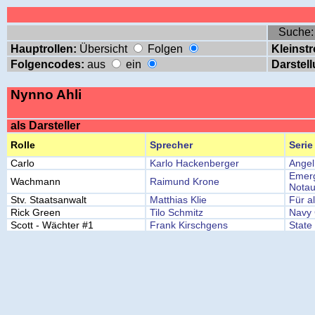
Suche
Hauptrollen:
Übersicht
Folgen
Kleinstr
Folgencodes:
aus
ein
Darstell
Nynno Ahli
als Darsteller
Rolle
Sprecher
Serie
Carlo
Karlo Hackenberger
Angel
Emerg
Wachmann
Raimund Krone
Nota
Stv. Staatsanwalt
Matthias Klie
Für a
Rick Green
Tilo Schmitz
Navy 
Scott - Wächter #1
Frank Kirschgens
State 