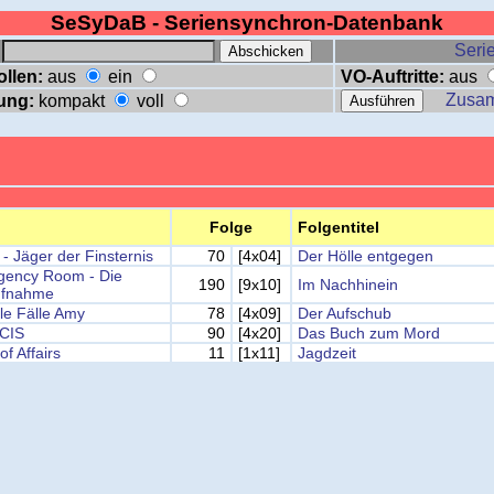
SeSyDaB - Seriensynchron-Datenbank
:
Serie
ollen:
aus
ein
VO-Auftritte:
aus
Zusa
ung:
kompakt
voll
Folge
Folgentitel
 - Jäger der Finsternis
70
[4x04]
Der Hölle entgegen
ency Room - Die
190
[9x10]
Im Nachhinein
ufnahme
lle Fälle Amy
78
[4x09]
Der Aufschub
CIS
90
[4x20]
Das Buch zum Mord
of Affairs
11
[1x11]
Jagdzeit