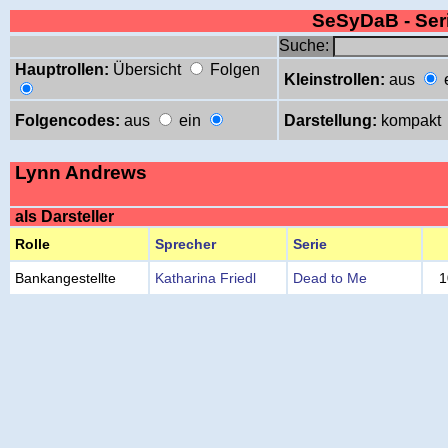
SeSyDaB - Se
Suche:
Hauptrollen:
Übersicht
Folgen
Kleinstrollen:
aus
Folgencodes:
aus
ein
Darstellung:
kompakt
Lynn Andrews
als Darsteller
Rolle
Sprecher
Serie
Bankangestellte
Katharina Friedl
Dead to Me
1