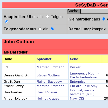
SeSyDaB - Se
Suche:
Hauptrollen:
Übersicht
Folgen
Kleinstrollen:
aus
Folgencodes:
aus
ein
Darstellung:
kompakt
John Cothran
als Darsteller
Rolle
Sprecher
Serie
Ed
Manfred Erdmann
Becker
Emergency Room -
Dennis Gant, Sr.
Jürgen Wolters
6
Die Notaufnahme
Gralik Durr
Rainer Basedow
Enterprise
5
Ernest Lowry
Manfred Erdmann
Für alle Fälle Amy
5
Hör mal, wer da
Handwerker
Gerd Rigauer
hämmert! (RTL)
Alfred Holbrook
Helmut Krauss
Navy CIS
20