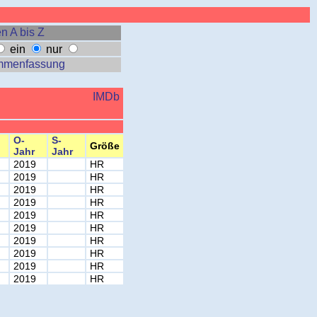
n A bis Z
ein
nur
mmenfassung
IMDb
O-
S-
Größe
Jahr
Jahr
2019
HR
2019
HR
2019
HR
2019
HR
2019
HR
2019
HR
2019
HR
2019
HR
2019
HR
2019
HR