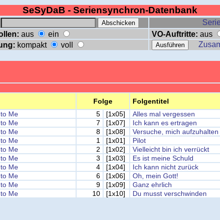
SeSyDaB - Seriensynchron-Datenbank
:
Serie
ollen:
aus
ein
VO-Auftritte:
aus
Zusa
ung:
kompakt
voll
Folge
Folgentitel
to Me
5
[1x05]
Alles mal vergessen
to Me
7
[1x07]
Ich kann es ertragen
to Me
8
[1x08]
Versuche, mich aufzuhalten
to Me
1
[1x01]
Pilot
to Me
2
[1x02]
Vielleicht bin ich verrückt
to Me
3
[1x03]
Es ist meine Schuld
to Me
4
[1x04]
Ich kann nicht zurück
to Me
6
[1x06]
Oh, mein Gott!
to Me
9
[1x09]
Ganz ehrlich
to Me
10
[1x10]
Du musst verschwinden