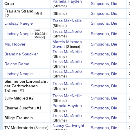
Pamela Hayden
Circe
Simpsons, Die
(Stimme)
Frau am Strand
Simpsons, Die
[Mini]
(Stimme)
#2
Tress MacNeille
Lindsay Naegle
Simpsons, Die
(Stimme)
[aus
Tress MacNeille
Lindsay Naegle
Simpsons, Die
10x22/in
(Stimme)
Menge]
Marcia Mitzman
Ms. Hoover
Simpsons, Die
Gaven
(Stimme)
Tress MacNeille
Brandine Spuckler
Simpsons, Die
(Stimme)
Tress MacNeille
Reiche Dame
Simpsons, Die
(Stimme)
Tress MacNeille
Lindsey Neagle
Simpsons, Die
(Stimme)
Stimme bei Enronsfahrt
Tress MacNeille
der Zerbrochenen
Simpsons, Die
(Stimme)
Träume #1
Tress MacNeille
Jury-Mitglied #2
Simpsons, Die
(Stimme)
Pamela Hayden
Eiserne Jungfrau #1
Simpsons, Die
(Stimme)
Tress MacNeille
Billige Freundin
Simpsons, Die
(Stimme)
Nancy Cartwright
TV-Moderatorin
Simpsons, Die
(Stimme)