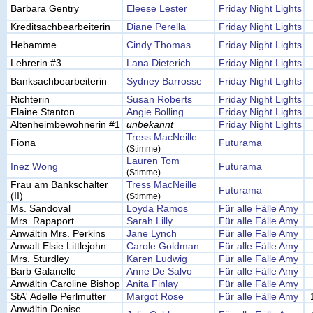
Barbara Gentry
Eleese Lester
Friday Night Lights
Kreditsachbearbeiterin
Diane Perella
Friday Night Lights
Hebamme
Cindy Thomas
Friday Night Lights
Lehrerin #3
Lana Dieterich
Friday Night Lights
Banksachbearbeiterin
Sydney Barrosse
Friday Night Lights
Richterin
Susan Roberts
Friday Night Lights
Elaine Stanton
Angie Bolling
Friday Night Lights
Altenheimbewohnerin #1
unbekannt
Friday Night Lights
Tress MacNeille
Fiona
Futurama
(Stimme)
Lauren Tom
Inez Wong
Futurama
(Stimme)
Frau am Bankschalter
Tress MacNeille
Futurama
(II)
(Stimme)
Ms. Sandoval
Loyda Ramos
Für alle Fälle Amy
Mrs. Rapaport
Sarah Lilly
Für alle Fälle Amy
Anwältin Mrs. Perkins
Jane Lynch
Für alle Fälle Amy
Anwalt Elsie Littlejohn
Carole Goldman
Für alle Fälle Amy
Mrs. Sturdley
Karen Ludwig
Für alle Fälle Amy
Barb Galanelle
Anne De Salvo
Für alle Fälle Amy
Anwältin Caroline Bishop
Anita Finlay
Für alle Fälle Amy
StA' Adelle Perlmutter
Margot Rose
Für alle Fälle Amy
Anwältin Denise