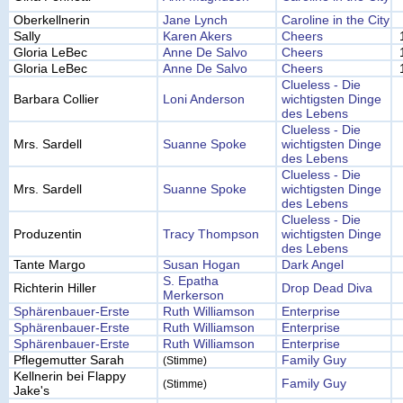
Oberkellnerin
Jane Lynch
Caroline in the City
Sally
Karen Akers
Cheers
Gloria LeBec
Anne De Salvo
Cheers
Gloria LeBec
Anne De Salvo
Cheers
Clueless - Die
Barbara Collier
Loni Anderson
wichtigsten Dinge
des Lebens
Clueless - Die
Mrs. Sardell
Suanne Spoke
wichtigsten Dinge
des Lebens
Clueless - Die
Mrs. Sardell
Suanne Spoke
wichtigsten Dinge
des Lebens
Clueless - Die
Produzentin
Tracy Thompson
wichtigsten Dinge
des Lebens
Tante Margo
Susan Hogan
Dark Angel
S. Epatha
Richterin Hiller
Drop Dead Diva
Merkerson
Sphärenbauer-Erste
Ruth Williamson
Enterprise
Sphärenbauer-Erste
Ruth Williamson
Enterprise
Sphärenbauer-Erste
Ruth Williamson
Enterprise
Pflegemutter Sarah
Family Guy
(Stimme)
Kellnerin bei Flappy
Family Guy
(Stimme)
Jake's