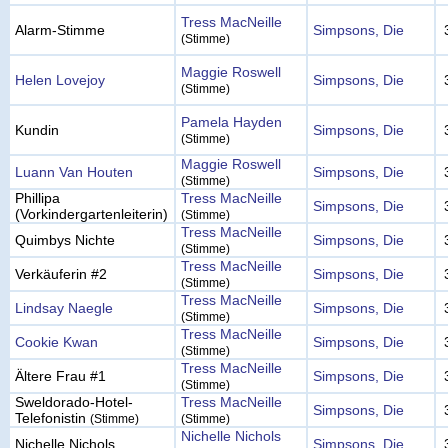
Tress MacNeille
Alarm-Stimme
Simpsons, Die
(Stimme)
Maggie Roswell
Helen Lovejoy
Simpsons, Die
(Stimme)
Pamela Hayden
Kundin
Simpsons, Die
(Stimme)
Maggie Roswell
Luann Van Houten
Simpsons, Die
(Stimme)
Phillipa
Tress MacNeille
Simpsons, Die
(Vorkindergartenleiterin)
(Stimme)
Tress MacNeille
Quimbys Nichte
Simpsons, Die
(Stimme)
Tress MacNeille
Verkäuferin #2
Simpsons, Die
(Stimme)
Tress MacNeille
Lindsay Naegle
Simpsons, Die
(Stimme)
Tress MacNeille
Cookie Kwan
Simpsons, Die
(Stimme)
Tress MacNeille
Ältere Frau #1
Simpsons, Die
(Stimme)
Sweldorado-Hotel-
Tress MacNeille
Simpsons, Die
Telefonistin
(Stimme)
(Stimme)
Nichelle Nichols
Nichelle Nichols
Simpsons, Die