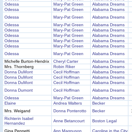
Odessa
Mary-Pat Green
Alabama Dreams
Odessa
Mary-Pat Green
Alabama Dreams
Odessa
Mary-Pat Green
Alabama Dreams
Odessa
Mary-Pat Green
Alabama Dreams
Odessa
Mary-Pat Green
Alabama Dreams
Odessa
Mary-Pat Green
Alabama Dreams
Odessa
Mary-Pat Green
Alabama Dreams
Odessa
Mary-Pat Green
Alabama Dreams
Odessa
Mary-Pat Green
Alabama Dreams
Michelle Burton-Hendrix
Cheryl Carter
Alabama Dreams
Mrs. Thornberg
Robin Riker
Alabama Dreams
Donna DuMont
Cecil Hoffman
Alabama Dreams
Donna DuMont
Cecil Hoffman
Alabama Dreams
Donna DuMont
Cecil Hoffman
Alabama Dreams
Donna Dumont
Cecil Hoffman
Alabama Dreams
Odessa
Mary-Pat Green
Alabama Dreams
Elaine
Andrea Walters
Becker
Mrs. Weigand
Donna Ponterotto
Becker
Richterin Isabel
Anne Betancourt
Boston Legal
Hernandez
Gina Pennetti
Ann Magnuson
Caroline in the City