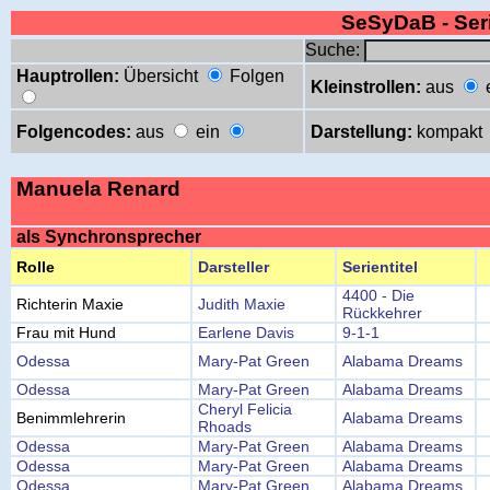
SeSyDaB - Se
Suche:
Hauptrollen:
Übersicht
Folgen
Kleinstrollen:
aus
Folgencodes:
aus
ein
Darstellung:
kompakt
Manuela Renard
als Synchronsprecher
Rolle
Darsteller
Serientitel
4400 - Die
Richterin Maxie
Judith Maxie
Rückkehrer
Frau mit Hund
Earlene Davis
9-1-1
Odessa
Mary-Pat Green
Alabama Dreams
Odessa
Mary-Pat Green
Alabama Dreams
Cheryl Felicia
Benimmlehrerin
Alabama Dreams
Rhoads
Odessa
Mary-Pat Green
Alabama Dreams
Odessa
Mary-Pat Green
Alabama Dreams
Odessa
Mary-Pat Green
Alabama Dreams