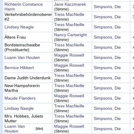
Richterin Constance
Jane Kaczmarek
Simpsons, Die
Harm
(Stimme)
Verkehrsbehördenoberer
Tress MacNeille
Simpsons, Die
#2
(Stimme)
Tress MacNeille
Lindsey Neagle
Simpsons, Die
(Stimme)
Nancy Cartwright
Ältere Frau
Simpsons, Die
(Stimme)
Bordsteinschwalbe
Tress MacNeille
Simpsons, Die
(Prostituerte)
(Stimme)
Maggie Roswell
Luann Van Houten
Simpsons, Die
(Stimme)
Maggie Roswell
Bernice Hibbert
Simpsons, Die
(Stimme)
Tress MacNeille
Dame Judith Underdunk
Simpsons, Die
(Stimme)
New-Hampshirerin
Tress MacNeille
Simpsons, Die
Martha
(Stimme)
Maggie Roswell
Maude Flanders
Simpsons, Die
(Stimme)
Tress MacNeille
Lindsay Naegle
Simpsons, Die
(Stimme)
Mrs. Hobbes, Juliets
Tress MacNeille
Simpsons, Die
Mutter
(Stimme)
Luann Van
Maggie Roswell
Simpsons, Die
[Mini]
Houten
(Stimme)