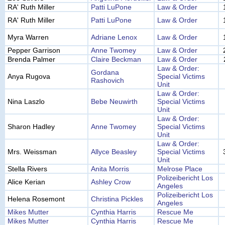
RA' Ruth Miller
Patti LuPone
Law & Order
RA' Ruth Miller
Patti LuPone
Law & Order
Myra Warren
Adriane Lenox
Law & Order
Pepper Garrison
Anne Twomey
Law & Order
Brenda Palmer
Claire Beckman
Law & Order
Law & Order:
Gordana
Anya Rugova
Special Victims
Rashovich
Unit
Law & Order:
Nina Laszlo
Bebe Neuwirth
Special Victims
Unit
Law & Order:
Sharon Hadley
Anne Twomey
Special Victims
Unit
Law & Order:
Mrs. Weissman
Allyce Beasley
Special Victims
Unit
Stella Rivers
Anita Morris
Melrose Place
Polizeibericht Los
Alice Kerian
Ashley Crow
Angeles
Polizeibericht Los
Helena Rosemont
Christina Pickles
Angeles
Mikes Mutter
Cynthia Harris
Rescue Me
Mikes Mutter
Cynthia Harris
Rescue Me