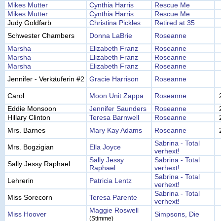
Mikes Mutter
Cynthia Harris
Rescue Me
Mikes Mutter
Cynthia Harris
Rescue Me
Judy Goldfarb
Christina Pickles
Retired at 35
Schwester Chambers
Donna LaBrie
Roseanne
Marsha
Elizabeth Franz
Roseanne
Marsha
Elizabeth Franz
Roseanne
Marsha
Elizabeth Franz
Roseanne
Jennifer - Verkäuferin #2
Gracie Harrison
Roseanne
Carol
Moon Unit Zappa
Roseanne
Eddie Monsoon
Jennifer Saunders
Roseanne
Hillary Clinton
Teresa Barnwell
Roseanne
Mrs. Barnes
Mary Kay Adams
Roseanne
Sabrina - Total
Mrs. Bogzigian
Ella Joyce
verhext!
Sally Jessy
Sabrina - Total
Sally Jessy Raphael
Raphael
verhext!
Sabrina - Total
Lehrerin
Patricia Lentz
verhext!
Sabrina - Total
Miss Sorecorn
Teresa Parente
verhext!
Maggie Roswell
Miss Hoover
Simpsons, Die
(Stimme)