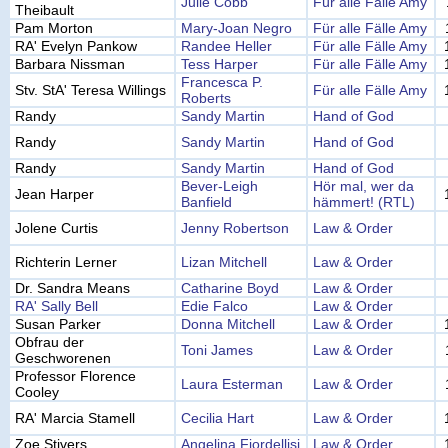
Julie Cobb
Für alle Fälle Amy
Theibault
Pam Morton
Mary-Joan Negro
Für alle Fälle Amy
RA' Evelyn Pankow
Randee Heller
Für alle Fälle Amy
Barbara Nissman
Tess Harper
Für alle Fälle Amy
Francesca P.
Stv. StA' Teresa Willings
Für alle Fälle Amy
Roberts
Randy
Sandy Martin
Hand of God
Randy
Sandy Martin
Hand of God
Randy
Sandy Martin
Hand of God
Bever-Leigh
Hör mal, wer da
Jean Harper
Banfield
hämmert! (RTL)
Jolene Curtis
Jenny Robertson
Law & Order
Richterin Lerner
Lizan Mitchell
Law & Order
Dr. Sandra Means
Catharine Boyd
Law & Order
RA' Sally Bell
Edie Falco
Law & Order
Susan Parker
Donna Mitchell
Law & Order
Obfrau der
Toni James
Law & Order
Geschworenen
Professor Florence
Laura Esterman
Law & Order
Cooley
RA' Marcia Stamell
Cecilia Hart
Law & Order
Zoe Stivers
Angelina Fiordellisi
Law & Order