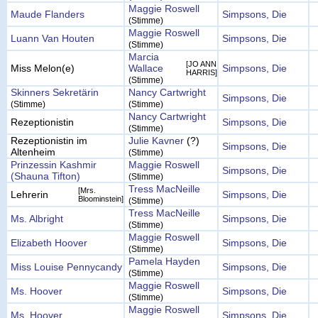
Maggie Roswell
Maude Flanders
Simpsons, Die
(Stimme)
Maggie Roswell
Luann Van Houten
Simpsons, Die
(Stimme)
Marcia
[JO ANN
Miss Melon(e)
Wallace
Simpsons, Die
HARRIS]
(Stimme)
Skinners Sekretärin
Nancy Cartwright
Simpsons, Die
(Stimme)
(Stimme)
Nancy Cartwright
Rezeptionistin
Simpsons, Die
(Stimme)
Rezeptionistin im
Julie Kavner
(?)
Simpsons, Die
Altenheim
(Stimme)
Prinzessin Kashmir
Maggie Roswell
Simpsons, Die
(Shauna Tifton)
(Stimme)
Tress MacNeille
[Mrs.
Lehrerin
Simpsons, Die
Bloominstein]
(Stimme)
Tress MacNeille
Ms. Albright
Simpsons, Die
(Stimme)
Maggie Roswell
Elizabeth Hoover
Simpsons, Die
(Stimme)
Pamela Hayden
Miss Louise Pennycandy
Simpsons, Die
(Stimme)
Maggie Roswell
Ms. Hoover
Simpsons, Die
(Stimme)
Maggie Roswell
Ms. Hoover
Simpsons, Die