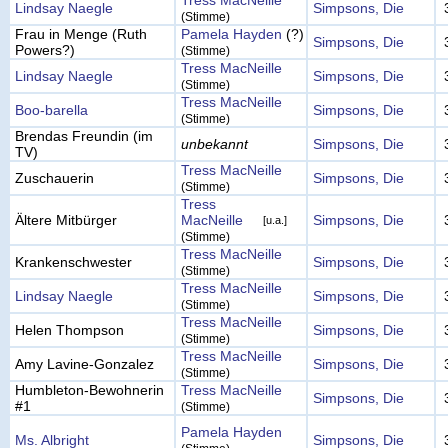
Tress MacNeille
Lindsay Naegle
Simpsons, Die
(Stimme)
Frau in Menge (Ruth
Pamela Hayden
(?)
Simpsons, Die
Powers?)
(Stimme)
Tress MacNeille
Lindsay Naegle
Simpsons, Die
(Stimme)
Tress MacNeille
Boo-barella
Simpsons, Die
(Stimme)
Brendas Freundin (im
unbekannt
Simpsons, Die
TV)
Tress MacNeille
Zuschauerin
Simpsons, Die
(Stimme)
Tress
Ältere Mitbürger
MacNeille
Simpsons, Die
[u.a.]
(Stimme)
Tress MacNeille
Krankenschwester
Simpsons, Die
(Stimme)
Tress MacNeille
Lindsay Naegle
Simpsons, Die
(Stimme)
Tress MacNeille
Helen Thompson
Simpsons, Die
(Stimme)
Tress MacNeille
Amy Lavine-Gonzalez
Simpsons, Die
(Stimme)
Humbleton-Bewohnerin
Tress MacNeille
Simpsons, Die
#1
(Stimme)
Pamela Hayden
Ms. Albright
Simpsons, Die