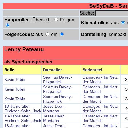
SeSyDaB - Se
Suche:
Hauptrollen:
Übersicht
Folgen
Kleinstrollen:
aus
Folgencodes:
aus
ein
Darstellung:
kompakt
Lenny Peteanu
als Synchronsprecher
Rolle
Darsteller
Serientitel
Seamus Davey-
Damages - Im Netz
Kevin Tobin
2
Fitzpatrick
der Macht
Seamus Davey-
Damages - Im Netz
Kevin Tobin
3
Fitzpatrick
der Macht
Seamus Davey-
Damages - Im Netz
Kevin Tobin
3
Fitzpatrick
der Macht
13-Jahre alter
Jesse Dean
Damages - Im Netz
4
Erickson-Sohn, Jack
Montana
der Macht
13-Jahre alter
Jesse Dean
Damages - Im Netz
4
Erickson-Sohn, Jack
Montana
der Macht
13-Jahre alter
Jesse Dean
Damages - Im Netz