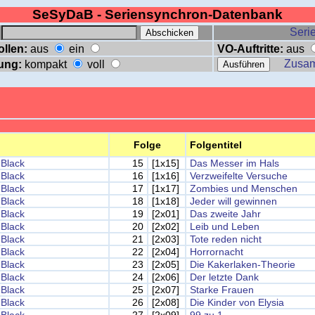
SeSyDaB - Seriensynchron-Datenbank
:
Serie
ollen:
aus
ein
VO-Auftritte:
aus
Zusa
ung:
kompakt
voll
Folge
Folgentitel
Black
15
[1x15]
Das Messer im Hals
Black
16
[1x16]
Verzweifelte Versuche
Black
17
[1x17]
Zombies und Menschen
Black
18
[1x18]
Jeder will gewinnen
Black
19
[2x01]
Das zweite Jahr
Black
20
[2x02]
Leib und Leben
Black
21
[2x03]
Tote reden nicht
Black
22
[2x04]
Horrornacht
Black
23
[2x05]
Die Kakerlaken-Theorie
Black
24
[2x06]
Der letzte Dank
Black
25
[2x07]
Starke Frauen
Black
26
[2x08]
Die Kinder von Elysia