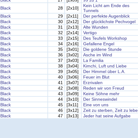
Black
27
[2x09]
99 zu 1
Kein Licht am Ende des
Black
28
[2x10]
Tunnels
Black
29
[2x11]
Der perfekte Augenblick
Black
30
[2x12]
Der glücklichste Pechvogel
Black
31
[2x13]
Alte Wunden
Black
32
[2x14]
Vertigo
Black
33
[2x15]
Des Teufels Workshop
Black
34
[2x16]
Gefallene Engel
Black
35
[3x01]
Die goldene Stunde
Black
36
[3x02]
Asche im Wind
Black
37
[3x03]
La Familia
Black
38
[3x04]
Kimchi, Luft und Liebe
Black
39
[3x05]
Der Himmel über L.A.
Black
40
[3x06]
Feuer im Blut
Black
41
[3x07]
Erzrivalen
Black
42
[3x08]
Reden wir von Freud
Black
43
[3x09]
Keine Söhne mehr
Black
44
[3x10]
Der Sinneswindel
Black
45
[3x11]
Eine von uns
Black
46
[3x12]
Zeit zu sterben, Zeit zu leb
Black
47
[3x13]
Jeder hat seine Aufgabe