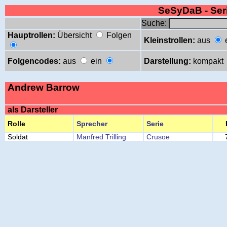
SeSyDaB - Se
Suche:
Hauptrollen:
Übersicht
Folgen
Kleinstrollen:
aus
Folgencodes:
aus
ein
Darstellung:
kompakt
Andrew Barrow
als Darsteller
Rolle
Sprecher
Serie
Soldat
Manfred Trilling
Crusoe