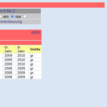
n A bis Z
ein
nur
mmenfassung
IMDb
O-
S-
Größe
Jahr
Jahr
2009
2010
gr
2009
2010
gr
2009
2010
gr
2008
2009
gr
2008
2009
gr
2008
2009
gr