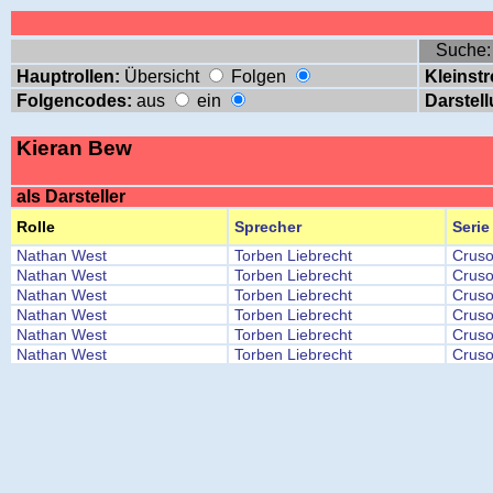
Suche
Hauptrollen:
Übersicht
Folgen
Kleinstr
Folgencodes:
aus
ein
Darstell
Kieran Bew
als Darsteller
Rolle
Sprecher
Serie
Nathan West
Torben Liebrecht
Crus
Nathan West
Torben Liebrecht
Crus
Nathan West
Torben Liebrecht
Crus
Nathan West
Torben Liebrecht
Crus
Nathan West
Torben Liebrecht
Crus
Nathan West
Torben Liebrecht
Crus