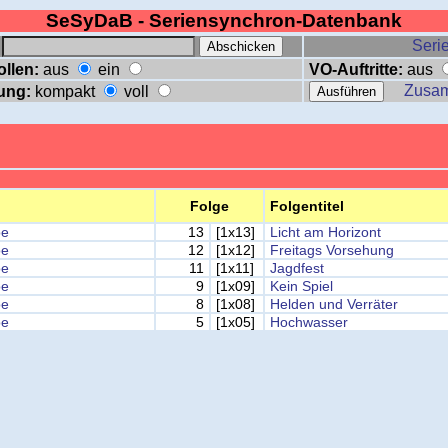
SeSyDaB - Seriensynchron-Datenbank
:
Serie
ollen:
aus
ein
VO-Auftritte:
aus
Zusa
ung:
kompakt
voll
Folge
Folgentitel
oe
13
[1x13]
Licht am Horizont
oe
12
[1x12]
Freitags Vorsehung
oe
11
[1x11]
Jagdfest
oe
9
[1x09]
Kein Spiel
oe
8
[1x08]
Helden und Verräter
oe
5
[1x05]
Hochwasser