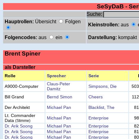
SeSyDaB - Se
Suche:
Hauptrollen:
Übersicht
Folgen
Kleinstrollen:
aus
Folgencodes:
aus
ein
Darstellung:
kompakt
Brent Spiner
als Darsteller
Rolle
Sprecher
Serie
Claus-Peter
A9000-Computer
Simpsons, Die
503
Damitz
Bill Grand
Bernd Simon
Cheers
112
Der Architekt
Michael Pan
Blacklist, The
81
Lt. Commander
Michael Pan
Enterprise
98
Data
(Stimme)
Dr. Arik Soong
Michael Pan
Enterprise
82
Dr. Arik Soong
Michael Pan
Enterprise
81
Dr. Arik Soong
Michael Pan
Enterprise
80