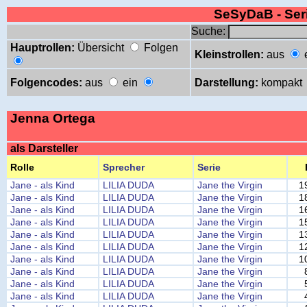
SeSyDaB - Se
Suche:
Hauptrollen:
Übersicht
Folgen
Kleinstrollen:
aus
Folgencodes:
aus
ein
Darstellung:
kompakt
Jenna Ortega
als Darsteller
Rolle
Sprecher
Serie
Jane - als Kind
LILIA DUDA
Jane the Virgin
1
Jane - als Kind
LILIA DUDA
Jane the Virgin
1
Jane - als Kind
LILIA DUDA
Jane the Virgin
1
Jane - als Kind
LILIA DUDA
Jane the Virgin
1
Jane - als Kind
LILIA DUDA
Jane the Virgin
1
Jane - als Kind
LILIA DUDA
Jane the Virgin
1
Jane - als Kind
LILIA DUDA
Jane the Virgin
1
Jane - als Kind
LILIA DUDA
Jane the Virgin
Jane - als Kind
LILIA DUDA
Jane the Virgin
Jane - als Kind
LILIA DUDA
Jane the Virgin