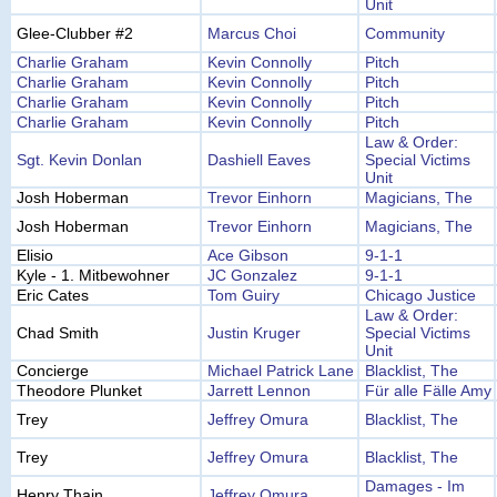
Unit
Glee-Clubber #2
Marcus Choi
Community
Charlie Graham
Kevin Connolly
Pitch
Charlie Graham
Kevin Connolly
Pitch
Charlie Graham
Kevin Connolly
Pitch
Charlie Graham
Kevin Connolly
Pitch
Law & Order:
Sgt. Kevin Donlan
Dashiell Eaves
Special Victims
Unit
Josh Hoberman
Trevor Einhorn
Magicians, The
Josh Hoberman
Trevor Einhorn
Magicians, The
Elisio
Ace Gibson
9-1-1
Kyle - 1. Mitbewohner
JC Gonzalez
9-1-1
Eric Cates
Tom Guiry
Chicago Justice
Law & Order:
Chad Smith
Justin Kruger
Special Victims
Unit
Concierge
Michael Patrick Lane
Blacklist, The
Theodore Plunket
Jarrett Lennon
Für alle Fälle Amy
Trey
Jeffrey Omura
Blacklist, The
Trey
Jeffrey Omura
Blacklist, The
Damages - Im
Henry Thain
Jeffrey Omura