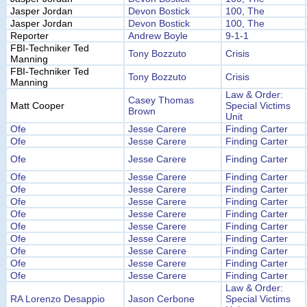
Jasper Jordan
Devon Bostick
100, The
Jasper Jordan
Devon Bostick
100, The
Reporter
Andrew Boyle
9-1-1
FBI-Techniker Ted
Tony Bozzuto
Crisis
Manning
FBI-Techniker Ted
Tony Bozzuto
Crisis
Manning
Law & Order:
Casey Thomas
Matt Cooper
Special Victims
Brown
Unit
Ofe
Jesse Carere
Finding Carter
Ofe
Jesse Carere
Finding Carter
Ofe
Jesse Carere
Finding Carter
Ofe
Jesse Carere
Finding Carter
Ofe
Jesse Carere
Finding Carter
Ofe
Jesse Carere
Finding Carter
Ofe
Jesse Carere
Finding Carter
Ofe
Jesse Carere
Finding Carter
Ofe
Jesse Carere
Finding Carter
Ofe
Jesse Carere
Finding Carter
Ofe
Jesse Carere
Finding Carter
Ofe
Jesse Carere
Finding Carter
Law & Order:
RA Lorenzo Desappio
Jason Cerbone
Special Victims