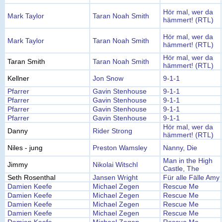
Hör mal, wer da
Mark Taylor
Taran Noah Smith
hämmert! (RTL)
Hör mal, wer da
Mark Taylor
Taran Noah Smith
hämmert! (RTL)
Hör mal, wer da
Taran Smith
Taran Noah Smith
hämmert! (RTL)
Kellner
Jon Snow
9-1-1
Pfarrer
Gavin Stenhouse
9-1-1
Pfarrer
Gavin Stenhouse
9-1-1
Pfarrer
Gavin Stenhouse
9-1-1
Pfarrer
Gavin Stenhouse
9-1-1
Hör mal, wer da
Danny
Rider Strong
hämmert! (RTL)
Niles - jung
Preston Wamsley
Nanny, Die
Man in the High
Jimmy
Nikolai Witschl
Castle, The
Seth Rosenthal
Jansen Wright
Für alle Fälle Amy
Damien Keefe
Michael Zegen
Rescue Me
Damien Keefe
Michael Zegen
Rescue Me
Damien Keefe
Michael Zegen
Rescue Me
Damien Keefe
Michael Zegen
Rescue Me