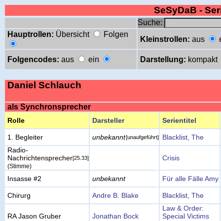
SeSyDaB - Se
Suche:
Hauptrollen:
Übersicht
Folgen
Kleinstrollen:
aus
Folgencodes:
aus
ein
Darstellung:
kompakt
Daniel Schlauch
als Synchronsprecher
Rolle
Darsteller
Serientitel
1. Begleiter
unbekannt
Blacklist, The
[unaufgeführt]
Radio-
Nachrichtensprecher
Crisis
[25.33]
(Stimme)
Insasse #2
unbekannt
Für alle Fälle Amy
Chirurg
Andre B. Blake
Blacklist, The
Law & Order:
RA Jason Gruber
Jonathan Bock
Special Victims