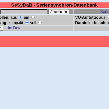
SeSyDaB - Seriensynchron-Datenbank
:
Serie
ollen:
aus
ein
VO-Auftritte:
aus
ung:
kompakt
voll
Darsteller beachte
im Detail