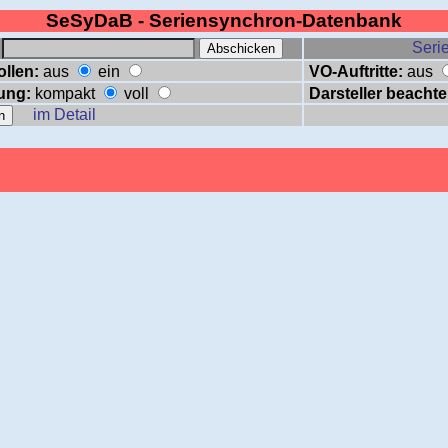
SeSyDaB - Seriensynchron-Datenbank
:
Serie
ollen:
aus
ein
VO-Auftritte:
aus
ung:
kompakt
voll
Darsteller beachte
im Detail