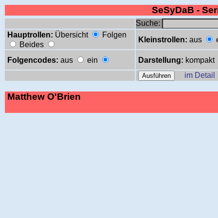
SeSyDaB - Se
Suche:
Hauptrollen:
Übersicht
Folgen
Kleinstrollen:
aus
Beides
Folgencodes:
aus
ein
Darstellung:
kompakt
im Detail
Matthew O'Brien