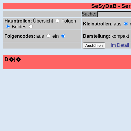
SeSyDaB - Se
Suche:
Hauptrollen:
Übersicht
Folgen
Kleinstrollen:
aus
Beides
Folgencodes:
aus
ein
Darstellung:
kompakt
im Detail
D�j�