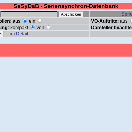
SeSyDaB - Seriensynchron-Datenbank
:
Serie
ollen:
aus
ein
VO-Auftritte:
aus
ung:
kompakt
voll
Darsteller beachte
im Detail