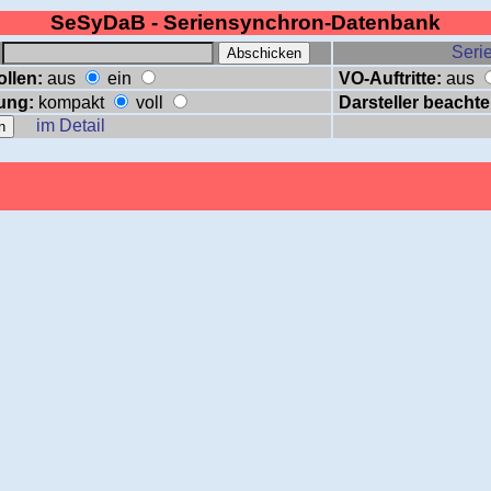
SeSyDaB - Seriensynchron-Datenbank
:
Serie
ollen:
aus
ein
VO-Auftritte:
aus
ung:
kompakt
voll
Darsteller beachte
im Detail