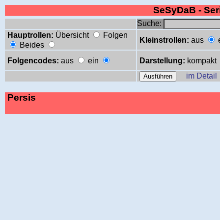
SeSyDaB - Se
Suche:
Hauptrollen:
Übersicht
Folgen
Kleinstrollen:
aus
Beides
Folgencodes:
aus
ein
Darstellung:
kompakt
im Detail
Persis