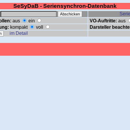
SeSyDaB - Seriensynchron-Datenbank
:
Serie
ollen:
aus
ein
VO-Auftritte:
aus
ung:
kompakt
voll
Darsteller beachte
im Detail