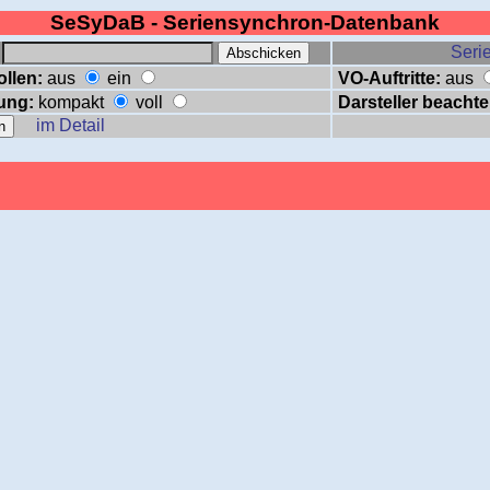
SeSyDaB - Seriensynchron-Datenbank
:
Serie
ollen:
aus
ein
VO-Auftritte:
aus
ung:
kompakt
voll
Darsteller beachte
im Detail