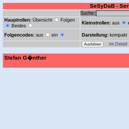
SeSyDaB - Se
Suche:
Hauptrollen:
Übersicht
Folgen
Kleinstrollen:
aus
Beides
Folgencodes:
aus
ein
Darstellung:
kompakt
im Detail
Stefan G�nther