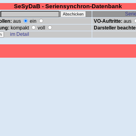
SeSyDaB - Seriensynchron-Datenbank
:
Serie
ollen:
aus
ein
VO-Auftritte:
aus
ung:
kompakt
voll
Darsteller beachte
im Detail