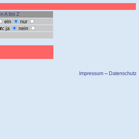
n A bis Z
ein
nur
n:
ja
nein
Impressum
--
Datenschutz