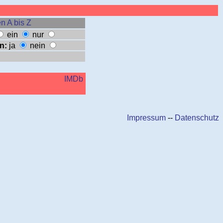
n A bis Z
ein
nur
n:
ja
nein
IMDb
Impressum
--
Datenschutz