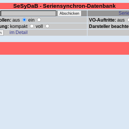
SeSyDaB - Seriensynchron-Datenbank
:
Serie
ollen:
aus
ein
VO-Auftritte:
aus
ung:
kompakt
voll
Darsteller beachte
im Detail