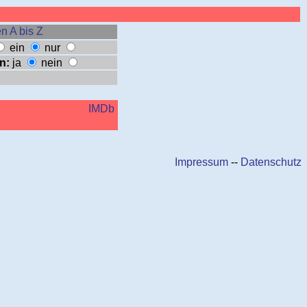
n A bis Z
ein
nur
n:
ja
nein
IMDb
Impressum
--
Datenschutz