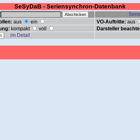
SeSyDaB - Seriensynchron-Datenbank
:
Serie
ollen:
aus
ein
VO-Auftritte:
aus
ung:
kompakt
voll
Darsteller beachte
im Detail