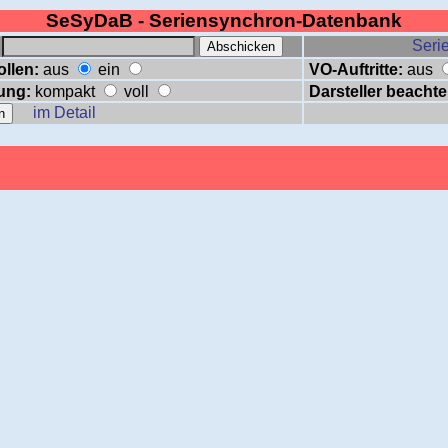
SeSyDaB - Seriensynchron-Datenbank
:
Serie
ollen:
aus
ein
VO-Auftritte:
aus
ung:
kompakt
voll
Darsteller beachte
im Detail