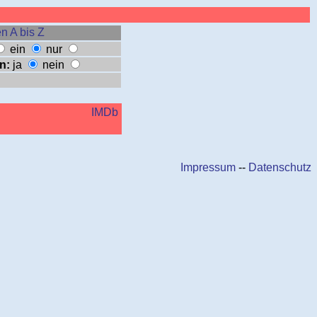
n A bis Z
ein
nur
n:
ja
nein
IMDb
Impressum
--
Datenschutz