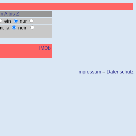
n A bis Z
ein
nur
n:
ja
nein
IMDb
Impressum
--
Datenschutz