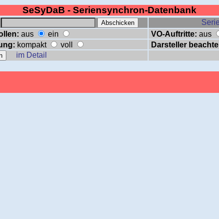
SeSyDaB - Seriensynchron-Datenbank
:
Serie
ollen:
aus
ein
VO-Auftritte:
aus
ung:
kompakt
voll
Darsteller beachte
im Detail