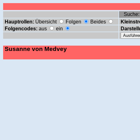
Suche
Hauptrollen:
Übersicht
Folgen
Beides
Kleinstr
Folgencodes:
aus
ein
Darstell
Susanne von Medvey