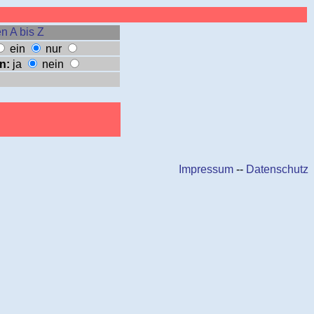
n A bis Z
ein
nur
n:
ja
nein
Impressum
--
Datenschutz