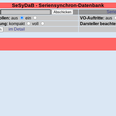
SeSyDaB - Seriensynchron-Datenbank
:
Serie
ollen:
aus
ein
VO-Auftritte:
aus
ung:
kompakt
voll
Darsteller beachte
im Detail