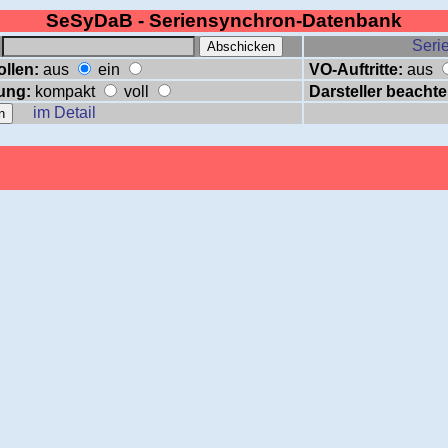
SeSyDaB - Seriensynchron-Datenbank
:
Serie
ollen:
aus
ein
VO-Auftritte:
aus
ung:
kompakt
voll
Darsteller beachte
im Detail