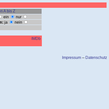
n A bis Z
ein
nur
n:
ja
nein
IMDb
Impressum
--
Datenschutz