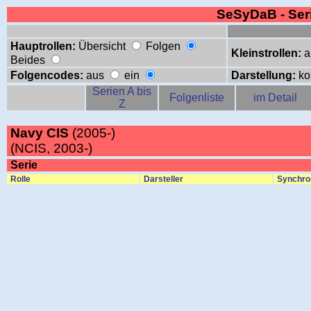
SeSyDaB - Se
Hauptrollen:
Übersicht
Folgen
Kleinstrollen:
a
Beides
Folgencodes:
aus
ein
Darstellung:
ko
Serien A bis
Folgenliste
im Detail
Z
Navy CIS
(2005-)
(NCIS, 2003-)
Serie
Rolle
Darsteller
Synchro