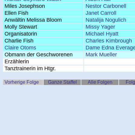
Miles Josephson
Nestor Carbonell
Ellen Fish
Janet Carroll
Anwältin Melissa Bloom
Natalija Nogulich
Molly Stewart
Missy Yager
Organisatorin
Michael Hyatt
Charlie Fish
Charles Kimbrough
Claire Otoms
Dame Edna Everag
Obmann der Geschworenen
Mark Mueller
Erzählerin
Tanztrainerin im Htgr.
Vorherige Folge
Ganze Staffel
Alle Folgen
Folg