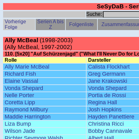
SeSyDaB - Se
Suche:
Vorherige
Serien A bis
Folgenliste
Zusammenfassu
Folge
Z
Ally McBeal
(1998-2003)
(Ally McBeal, 1997-2002)
110. [5x20] "Auf Schürzenjagd" ("What I'll Never Do for L
Rolle
Darsteller
Ally Marie McBeal
Calista Flockhart
Richard Fish
Greg Germann
Elaine Vassal
Jane Krakowski
Vonda Shepard
Vonda Shepard
Nelle Porter
Portia de Rossi
Coretta Lipp
Regina Hall
Raymond Milbury
Josh Hopkins
Maddie Harrington
Hayden Panettiere
Liza Bump
Christina Ricci
Wilson Jade
Bobby Cannavale
Richter Seymore Walsh
Albert Hall