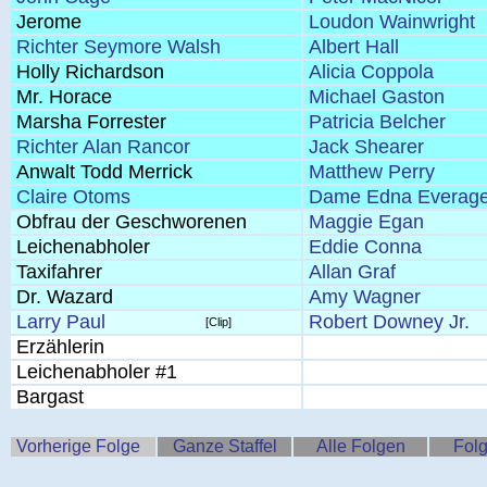
Jerome
Loudon Wainwright
Richter Seymore Walsh
Albert Hall
Holly Richardson
Alicia Coppola
Mr. Horace
Michael Gaston
Marsha Forrester
Patricia Belcher
Richter Alan Rancor
Jack Shearer
Anwalt Todd Merrick
Matthew Perry
Claire Otoms
Dame Edna Everag
Obfrau der Geschworenen
Maggie Egan
Leichenabholer
Eddie Conna
Taxifahrer
Allan Graf
Dr. Wazard
Amy Wagner
Larry Paul
Robert Downey Jr.
[Clip]
Erzählerin
Leichenabholer #1
Bargast
Vorherige Folge
Ganze Staffel
Alle Folgen
Folg