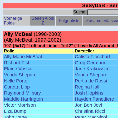
SeSyDaB - Se
Suche:
Vorherige
Serien A bis
Folgenliste
Zusammenfassu
Folge
Z
Ally McBeal
(1998-2003)
(Ally McBeal, 1997-2002)
107. [5x17] "Luft und Liebe - Teil 2" ("Love Is All Around: 
Rolle
Darsteller
Ally Marie McBeal
Calista Flockhart
Richard Fish
Greg Germann
Elaine Vassal
Jane Krakowski
Vonda Shepard
Vonda Shepard
Nelle Porter
Portia de Rossi
Coretta Lipp
Regina Hall
Raymond Milbury
Josh Hopkins
Maddie Harrington
Hayden Panettiere
Victor Morrison
Jon Bon Jovi
Liza Bump
Christina Ricci
John Cage
Peter MacNicol