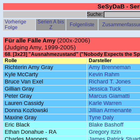
SeSyDaB - Se
Suche:
Vorherige
Serien A bis
Folgenliste
Zusammenfassu
Folge
Z
Für alle Fälle Amy
(200x-2006)
(Judging Amy, 1999-2005)
68. [3x23] "Ausnahmezustand" ("Nobody Expects the Span
Rolle
Darsteller
Richterin Amy Gray
Amy Brenneman
Kyle McCarty
Kevin Rahm
Bruce Van Exel
Richard T. Jones
Gillian Gray
Jessica Tuck
Peter Gray
Marcus Giamatti
Lauren Cassidy
Karle Warren
Donna Kozlowski
Jillian Armenante
Maxine Gray
Tyne Daly
Eric Black
Blake Bashoff
Ethan Donahue - RA
Gregory Itzin
Charles Manners
James Patrick Stuar