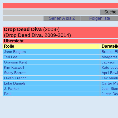
Suche
Serien A bis Z
Folgenliste
Drop Dead Diva
(2009-)
(Drop Dead Diva, 2009-2014)
Übersicht
Rolle
Darstell
Jane Bingum
Brooke Ell
Teri Lee
Margaret
Grayson Kent
Jackson 
Kim Kaswell
Kate Leve
Stacy Barrett
April Bow
Owen French
Lex Medl
Luke Daniels
Carter Ma
J. Parker
Josh Sta
Paul
Justin De