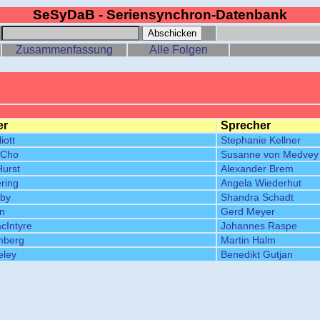
SeSyDaB - Seriensynchron-Datenbank
:
Zusammenfassung
Alle Folgen
er
Sprecher
iott
Stephanie Kellner
 Cho
Susanne von Medvey
Hurst
Alexander Brem
ring
Angela Wiederhut
lby
Shandra Schadt
in
Gerd Meyer
cIntyre
Johannes Raspe
mberg
Martin Halm
eley
Benedikt Gutjan