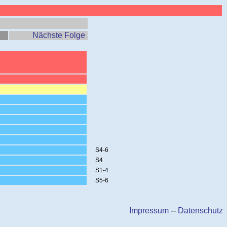
Nächste Folge
S4-6
S4
S1-4
S5-6
Impressum
--
Datenschutz