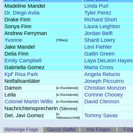
Madeline Mandel
Linda Purl
Dr. Diego Avila
Tyler Perez
Drake Finn
Richard Short
Sonya Finn
Laura Leighton
Andrew Ferryman
Jordan Belfi
Yvonne
Shanti Lowry
[Tiffany]
Jake Mandel
Levi Fiehler
Delia Finn
Gatlin Green
Emily Campbell
Laya DeLeon Hayes
Gabriella Gomez
Marta Cross
Kpf' Risa Park
Angela Relucio
Notfallsanitäter
Joseph Piccuirro
Damon
Christian Monzon
[in Rückblende]
Leila
Corinne Chooey
[in Rückblende]
Colonel Martin Willis
David Clennon
[in Rückblende]
Nachrichtensprecherin
(Stimme)
[in
Det. Javi Gomez
Tommy Savas
Videoausschnitt]
Vorherige Folge
Ganze Staffel
Alle Folgen
Folg