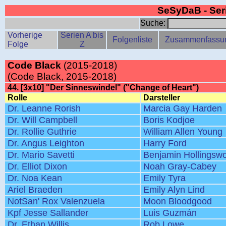
SeSyDaB - Se
Suche:
Vorherige
Serien A bis
Folgenliste
Zusammenfassu
Folge
Z
Code Black
(2015-2018)
(Code Black, 2015-2018)
44. [3x10] "Der Sinneswindel" ("Change of Heart")
Rolle
Darsteller
Dr. Leanne Rorish
Marcia Gay Harden
Dr. Will Campbell
Boris Kodjoe
Dr. Rollie Guthrie
William Allen Young
Dr. Angus Leighton
Harry Ford
Dr. Mario Savetti
Benjamin Hollingswo
Dr. Elliot Dixon
Noah Gray-Cabey
Dr. Noa Kean
Emily Tyra
Ariel Braeden
Emily Alyn Lind
NotSan' Rox Valenzuela
Moon Bloodgood
Kpf Jesse Sallander
Luis Guzmán
Dr. Ethan Willis
Rob Lowe